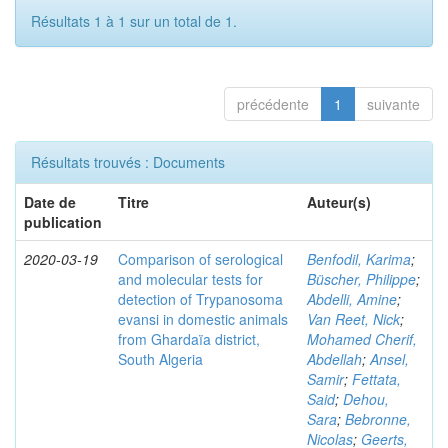
Résultats 1 à 1 sur un total de 1.
précédente
1
suivante
Résultats trouvés : Documents
Date de
Titre
Auteur(s)
publication
2020-03-19
Comparison of serological
Benfodil, Karima
;
and molecular tests for
Büscher, Philippe
;
detection of Trypanosoma
Abdelli, Amine
;
evansi in domestic animals
Van Reet, Nick
;
from Ghardaïa district,
Mohamed Cherif,
South Algeria
Abdellah
;
Ansel,
Samir
;
Fettata,
Said
;
Dehou,
Sara
;
Bebronne,
Nicolas
;
Geerts,