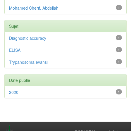
Mohamed Cherif, Abdellah
1
Sujet
Diagnostic accuracy
1
ELISA
1
Trypanosoma evansi
1
Date publié
2020
1