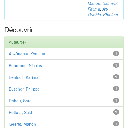
Manon
;
Balharbi,
Fatima
;
Ait-
Oudhia, Khatima
Découvrir
Auteur(e)
Ait-Oudhia, Khatima
1
Bebronne, Nicolas
1
Benfodil, Karima
1
Büscher, Philippe
1
Dehou, Sara
1
Fettata, Said
1
Geerts, Manon
1