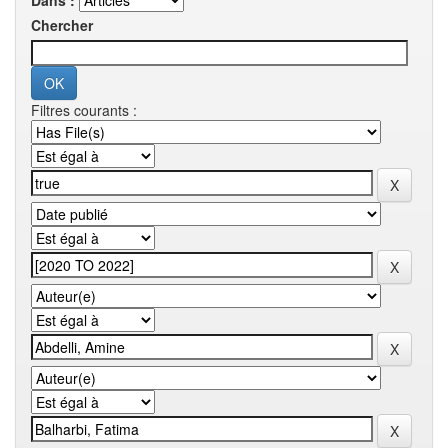
Dans :
Chercher
Filtres courants :