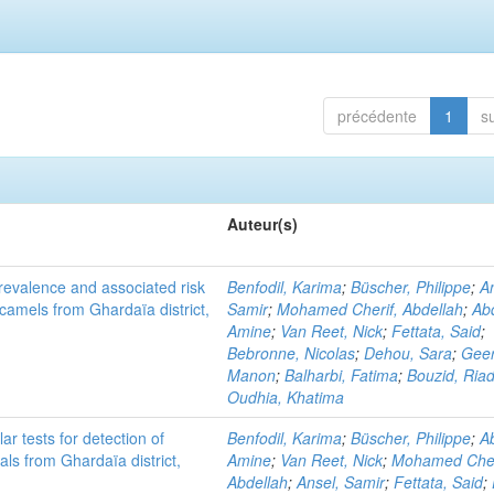
précédente
1
s
Auteur(s)
evalence and associated risk
Benfodil, Karima
;
Büscher, Philippe
;
A
 camels from Ghardaïa district,
Samir
;
Mohamed Cherif, Abdellah
;
Abd
Amine
;
Van Reet, Nick
;
Fettata, Said
;
Bebronne, Nicolas
;
Dehou, Sara
;
Geer
Manon
;
Balharbi, Fatima
;
Bouzid, Ria
Oudhia, Khatima
r tests for detection of
Benfodil, Karima
;
Büscher, Philippe
;
Ab
ls from Ghardaïa district,
Amine
;
Van Reet, Nick
;
Mohamed Cher
Abdellah
;
Ansel, Samir
;
Fettata, Said
;