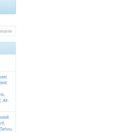
uivante
nsel,
elli,
ts,
d
;
Ait-
delli,
if,
Dehou,