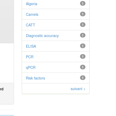
Algeria
1
Camels
1
CATT
1
Diagnostic accuracy
1
ELISA
1
PCR
1
qPCR
1
Risk factors
1
suivant >
rd