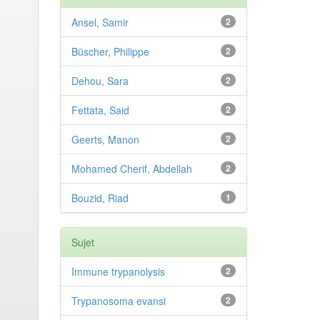
Ansel, Samir
2
Büscher, Philippe
2
Dehou, Sara
2
Fettata, Said
2
Geerts, Manon
2
Mohamed Cherif, Abdellah
2
Bouzid, Riad
1
Sujet
Immune trypanolysis
2
Trypanosoma evansi
2