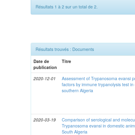
Résultats 1 à 2 sur un total de 2.
Résultats trouvés : Documents
Date de
Titre
publication
2020-12-01
Assessment of Trypanosoma evansi pr
factors by immune trypanolysis test in
southern Algeria
2020-03-19
Comparison of serological and molecula
Trypanosoma evansi in domestic anima
South Algeria