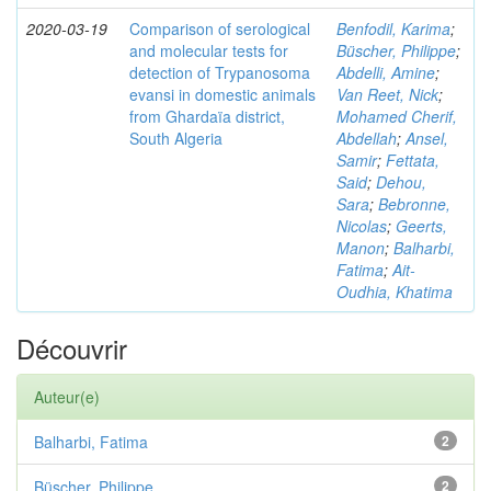
2020-03-19
Comparison of serological
Benfodil, Karima
;
and molecular tests for
Büscher, Philippe
;
detection of Trypanosoma
Abdelli, Amine
;
evansi in domestic animals
Van Reet, Nick
;
from Ghardaïa district,
Mohamed Cherif,
South Algeria
Abdellah
;
Ansel,
Samir
;
Fettata,
Said
;
Dehou,
Sara
;
Bebronne,
Nicolas
;
Geerts,
Manon
;
Balharbi,
Fatima
;
Ait-
Oudhia, Khatima
Découvrir
Auteur(e)
Balharbi, Fatima
2
Büscher, Philippe
2