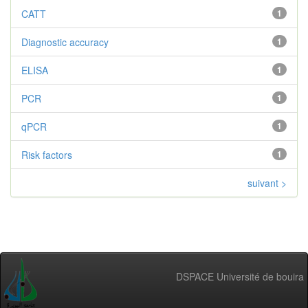
CATT
1
Diagnostic accuracy
1
ELISA
1
PCR
1
qPCR
1
Risk factors
1
suivant >
DSPACE Université de bouira