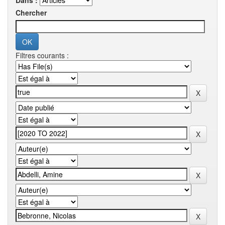
Dans :
Chercher
Filtres courants :