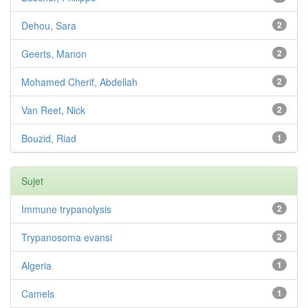
Dehou, Sara
2
Geerts, Manon
2
Mohamed Cherif, Abdellah
2
Van Reet, Nick
2
Bouzid, Riad
1
Sujet
Immune trypanolysis
2
Trypanosoma evansi
2
Algeria
1
Camels
1