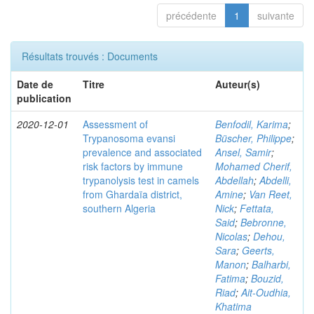
précédente
1
suivante
Résultats trouvés : Documents
Date de
Titre
Auteur(s)
publication
2020-12-01
Assessment of
Benfodil, Karima
;
Trypanosoma evansi
Büscher, Philippe
;
prevalence and associated
Ansel, Samir
;
risk factors by immune
Mohamed Cherif,
trypanolysis test in camels
Abdellah
;
Abdelli,
from Ghardaïa district,
Amine
;
Van Reet,
southern Algeria
Nick
;
Fettata,
Said
;
Bebronne,
Nicolas
;
Dehou,
Sara
;
Geerts,
Manon
;
Balharbi,
Fatima
;
Bouzid,
Riad
;
Ait-Oudhia,
Khatima