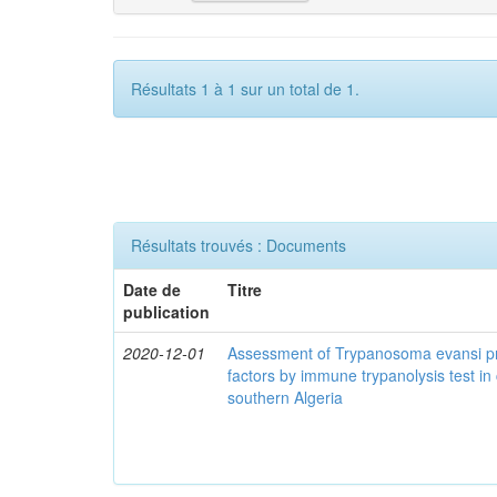
Résultats 1 à 1 sur un total de 1.
Résultats trouvés : Documents
Date de
Titre
publication
2020-12-01
Assessment of Trypanosoma evansi pr
factors by immune trypanolysis test in
southern Algeria