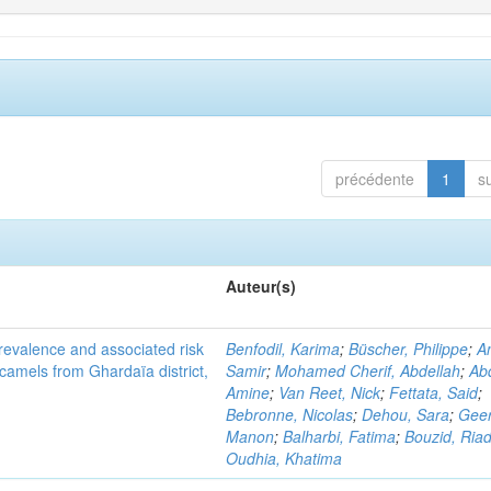
précédente
1
s
Auteur(s)
evalence and associated risk
Benfodil, Karima
;
Büscher, Philippe
;
A
 camels from Ghardaïa district,
Samir
;
Mohamed Cherif, Abdellah
;
Abd
Amine
;
Van Reet, Nick
;
Fettata, Said
;
Bebronne, Nicolas
;
Dehou, Sara
;
Geer
Manon
;
Balharbi, Fatima
;
Bouzid, Ria
Oudhia, Khatima