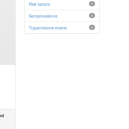
Risk factors
1
Seroprevalence
1
Trypanosoma evansi
1
rd