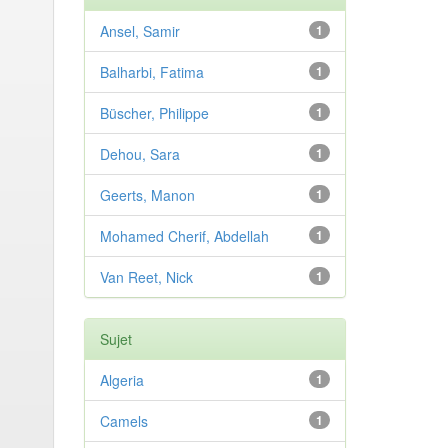
Ansel, Samir
1
Balharbi, Fatima
1
Büscher, Philippe
1
Dehou, Sara
1
Geerts, Manon
1
Mohamed Cherif, Abdellah
1
Van Reet, Nick
1
Sujet
Algeria
1
Camels
1