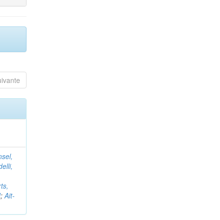
uivante
nsel,
elli,
ts,
d
;
Ait-