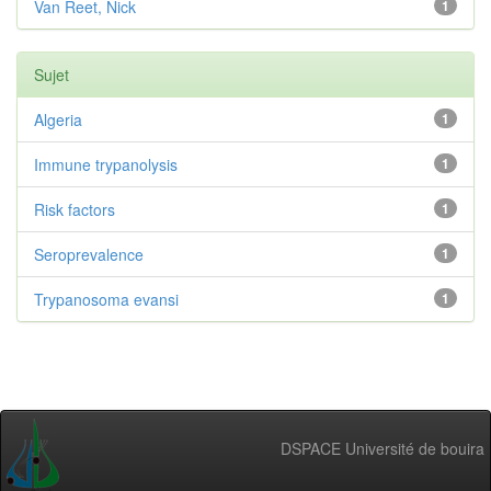
Van Reet, Nick
1
Sujet
Algeria
1
Immune trypanolysis
1
Risk factors
1
Seroprevalence
1
Trypanosoma evansi
1
DSPACE Université de bouira