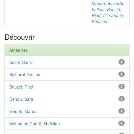
Manon
;
Balharbi,
Fatima
;
Bouzid,
Riad
;
Ait-Oudhia,
Khatima
Découvrir
Auteur(e)
Ansel, Samir
1
Balharbi, Fatima
1
Bouzid, Riad
1
Dehou, Sara
1
Geerts, Manon
1
Mohamed Cherif, Abdellah
1