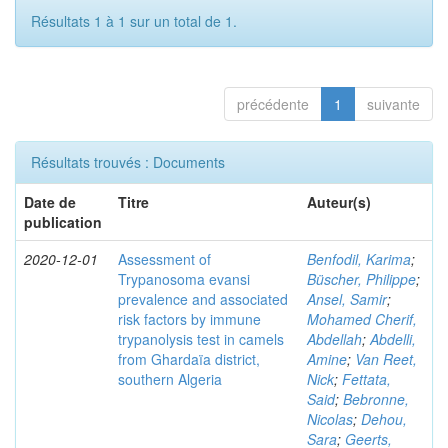
Résultats 1 à 1 sur un total de 1.
précédente
1
suivante
Résultats trouvés : Documents
Date de
Titre
Auteur(s)
publication
2020-12-01
Assessment of
Benfodil, Karima
;
Trypanosoma evansi
Büscher, Philippe
;
prevalence and associated
Ansel, Samir
;
risk factors by immune
Mohamed Cherif,
trypanolysis test in camels
Abdellah
;
Abdelli,
from Ghardaïa district,
Amine
;
Van Reet,
southern Algeria
Nick
;
Fettata,
Said
;
Bebronne,
Nicolas
;
Dehou,
Sara
;
Geerts,