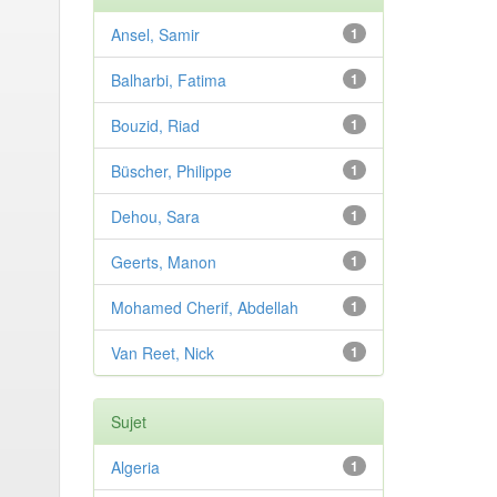
Ansel, Samir
1
Balharbi, Fatima
1
Bouzid, Riad
1
Büscher, Philippe
1
Dehou, Sara
1
Geerts, Manon
1
Mohamed Cherif, Abdellah
1
Van Reet, Nick
1
Sujet
Algeria
1