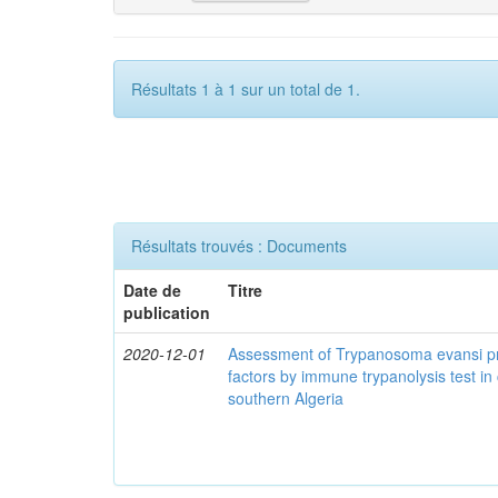
Résultats 1 à 1 sur un total de 1.
Résultats trouvés : Documents
Date de
Titre
publication
2020-12-01
Assessment of Trypanosoma evansi pr
factors by immune trypanolysis test in
southern Algeria