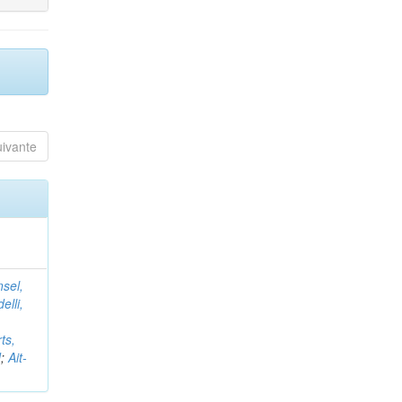
uivante
nsel,
elli,
ts,
d
;
Ait-