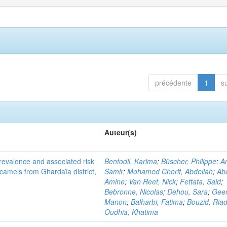
précédente
1
s
Auteur(s)
evalence and associated risk
Benfodil, Karima
;
Büscher, Philippe
;
A
 camels from Ghardaïa district,
Samir
;
Mohamed Cherif, Abdellah
;
Abd
Amine
;
Van Reet, Nick
;
Fettata, Said
;
Bebronne, Nicolas
;
Dehou, Sara
;
Geer
Manon
;
Balharbi, Fatima
;
Bouzid, Ria
Oudhia, Khatima