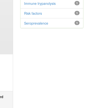
Immune trypanolysis
1
Risk factors
1
Seroprevalence
1
rd