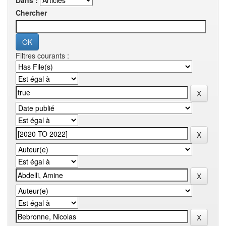
Dans :
Chercher
Filtres courants :