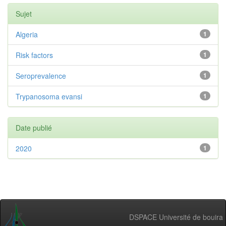
Sujet
Algeria
1
Risk factors
1
Seroprevalence
1
Trypanosoma evansi
1
Date publié
2020
1
DSPACE Université de bouira