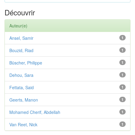
Découvrir
Auteur(e)
Ansel, Samir
1
Bouzid, Riad
1
Büscher, Philippe
1
Dehou, Sara
1
Fettata, Said
1
Geerts, Manon
1
Mohamed Cherif, Abdellah
1
Van Reet, Nick
1