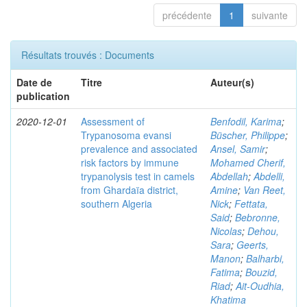
précédente
1
suivante
Résultats trouvés : Documents
Date de
Titre
Auteur(s)
publication
2020-12-01
Assessment of
Benfodil, Karima
;
Trypanosoma evansi
Büscher, Philippe
;
prevalence and associated
Ansel, Samir
;
risk factors by immune
Mohamed Cherif,
trypanolysis test in camels
Abdellah
;
Abdelli,
from Ghardaïa district,
Amine
;
Van Reet,
southern Algeria
Nick
;
Fettata,
Said
;
Bebronne,
Nicolas
;
Dehou,
Sara
;
Geerts,
Manon
;
Balharbi,
Fatima
;
Bouzid,
Riad
;
Ait-Oudhia,
Khatima