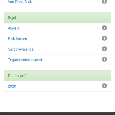
Van Reet, Nick
1
Sujet
Algeria
1
Risk factors
1
Seroprevalence
1
Trypanosoma evansi
1
Date publié
2020
1