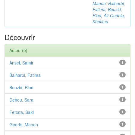
Manon
;
Balharbi,
Fatima
;
Bouzid,
Riad
;
Ait-Oudhia,
Khatima
Découvrir
Auteur(e)
Ansel, Samir
1
Balharbi, Fatima
1
Bouzid, Riad
1
Dehou, Sara
1
Fettata, Said
1
Geerts, Manon
1