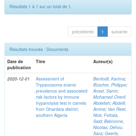
Résultats 1 à 1 sur un total de 1.
précédente
1
suivante
Résultats trouvés : Documents
Date de
Titre
Auteur(s)
publication
2020-12-01
Assessment of
Benfodil, Karima
;
Trypanosoma evansi
Büscher, Philippe
;
prevalence and associated
Ansel, Samir
;
risk factors by immune
Mohamed Cherif,
trypanolysis test in camels
Abdellah
;
Abdelli,
from Ghardaïa district,
Amine
;
Van Reet,
southern Algeria
Nick
;
Fettata,
Said
;
Bebronne,
Nicolas
;
Dehou,
Sara
;
Geerts,