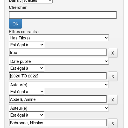
Dans :
Chercher
Filtres courants :