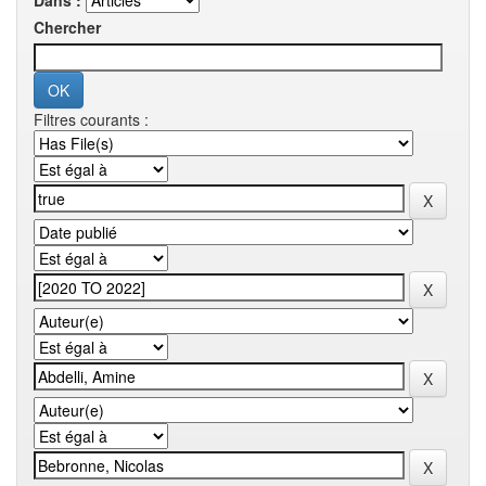
Dans :
Chercher
Filtres courants :