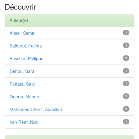
Découvrir
Auteur(e)
Ansel, Samir
1
Balharbi, Fatima
1
Büscher, Philippe
1
Dehou, Sara
1
Fettata, Said
1
Geerts, Manon
1
Mohamed Cherif, Abdellah
1
Van Reet, Nick
1