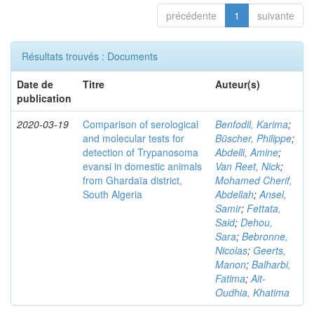
précédente
1
suivante
Résultats trouvés : Documents
Date de
Titre
Auteur(s)
publication
2020-03-19
Comparison of serological
Benfodil, Karima
;
and molecular tests for
Büscher, Philippe
;
detection of Trypanosoma
Abdelli, Amine
;
evansi in domestic animals
Van Reet, Nick
;
from Ghardaïa district,
Mohamed Cherif,
South Algeria
Abdellah
;
Ansel,
Samir
;
Fettata,
Said
;
Dehou,
Sara
;
Bebronne,
Nicolas
;
Geerts,
Manon
;
Balharbi,
Fatima
;
Ait-
Oudhia, Khatima