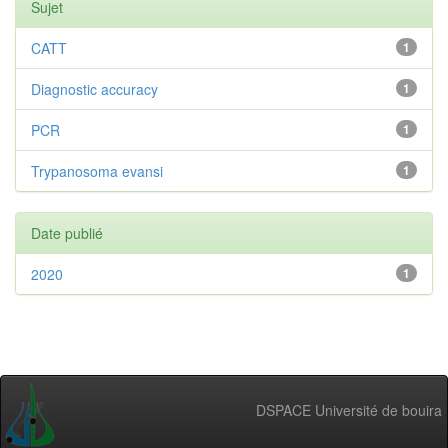
Sujet
CATT
1
Diagnostic accuracy
1
PCR
1
Trypanosoma evansi
1
Date publié
2020
1
DSPACE Université de bouira