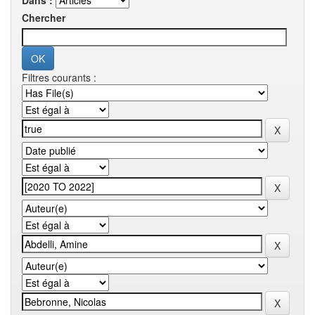
Dans :
Chercher
Filtres courants :