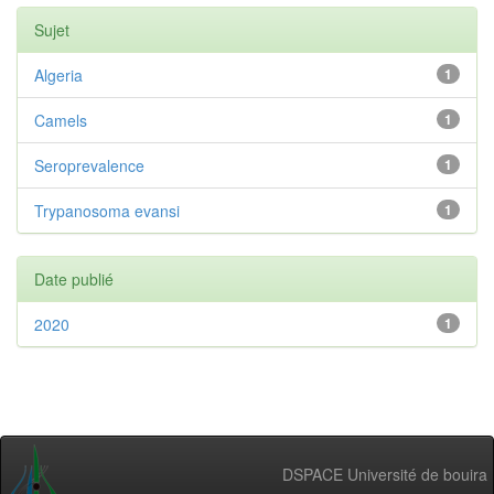
Sujet
Algeria
1
Camels
1
Seroprevalence
1
Trypanosoma evansi
1
Date publié
2020
1
DSPACE Université de bouira