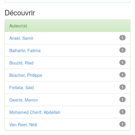
Découvrir
Auteur(e)
Ansel, Samir
1
Balharbi, Fatima
1
Bouzid, Riad
1
Büscher, Philippe
1
Fettata, Said
1
Geerts, Manon
1
Mohamed Cherif, Abdellah
1
Van Reet, Nick
1