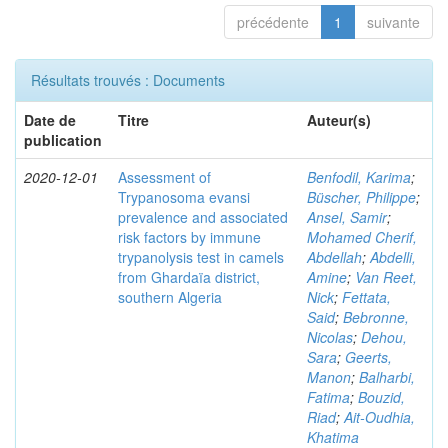
précédente
1
suivante
Résultats trouvés : Documents
Date de
Titre
Auteur(s)
publication
2020-12-01
Assessment of
Benfodil, Karima
;
Trypanosoma evansi
Büscher, Philippe
;
prevalence and associated
Ansel, Samir
;
risk factors by immune
Mohamed Cherif,
trypanolysis test in camels
Abdellah
;
Abdelli,
from Ghardaïa district,
Amine
;
Van Reet,
southern Algeria
Nick
;
Fettata,
Said
;
Bebronne,
Nicolas
;
Dehou,
Sara
;
Geerts,
Manon
;
Balharbi,
Fatima
;
Bouzid,
Riad
;
Ait-Oudhia,
Khatima