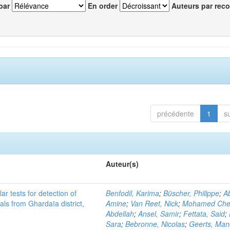
par
En order
Auteurs par reco
précédente
1
s
Auteur(s)
r tests for detection of
Benfodil, Karima
;
Büscher, Philippe
;
Ab
ls from Ghardaïa district,
Amine
;
Van Reet, Nick
;
Mohamed Cher
Abdellah
;
Ansel, Samir
;
Fettata, Said
;
Sara
;
Bebronne, Nicolas
;
Geerts, Ma