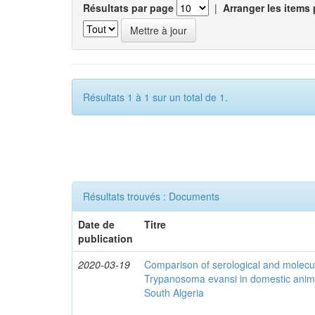
Résultats par page
|
Arranger les items 
Résultats 1 à 1 sur un total de 1.
Résultats trouvés : Documents
Date de
Titre
publication
2020-03-19
Comparison of serological and molecula
Trypanosoma evansi in domestic anima
South Algeria