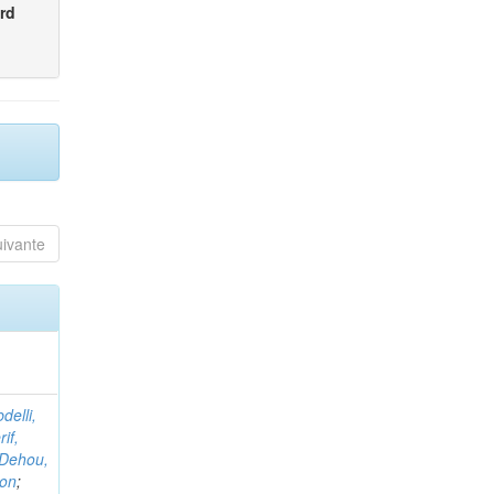
rd
uivante
delli,
if,
Dehou,
non
;