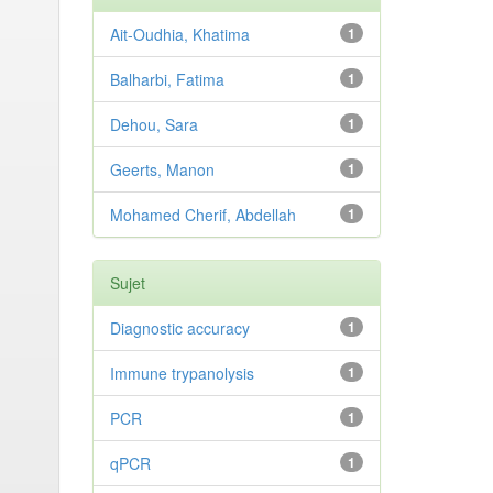
Ait-Oudhia, Khatima
1
Balharbi, Fatima
1
Dehou, Sara
1
Geerts, Manon
1
Mohamed Cherif, Abdellah
1
Sujet
Diagnostic accuracy
1
Immune trypanolysis
1
PCR
1
qPCR
1