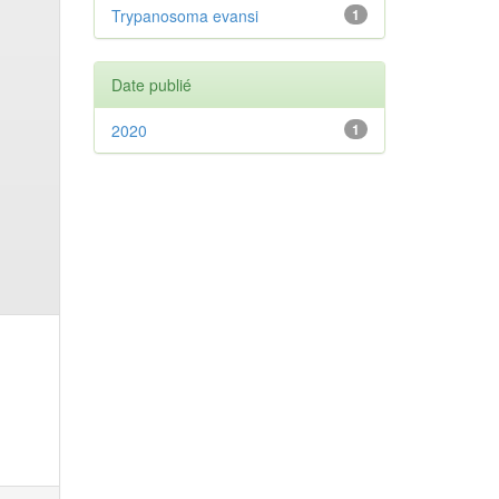
Trypanosoma evansi
1
Date publié
2020
1