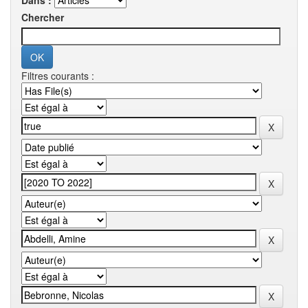
Dans :
Chercher
Filtres courants :