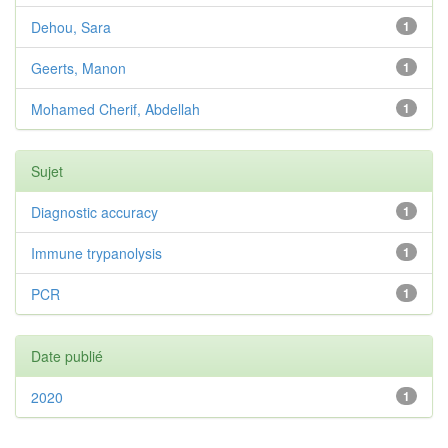
Dehou, Sara
1
Geerts, Manon
1
Mohamed Cherif, Abdellah
1
Sujet
Diagnostic accuracy
1
Immune trypanolysis
1
PCR
1
Date publié
2020
1