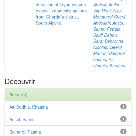
detection of Trypanosoma
Abdelli, Amine
;
evansi in domestic animals
Van Reet, Nick
;
from Ghardaïa district,
Mohamed Cherif,
South Algeria
Abdellah
;
Ansel,
Samir
;
Fettata,
Said
;
Dehou,
Sara
;
Bebronne,
Nicolas
;
Geerts,
Manon
;
Balharbi,
Fatima
;
Ait-
Oudhia, Khatima
Découvrir
Auteur(e)
Ait-Oudhia, Khatima
1
Ansel, Samir
1
Balharbi, Fatima
1