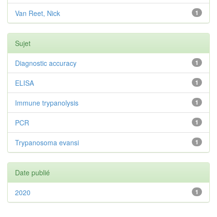
Van Reet, Nick
1
Sujet
Diagnostic accuracy
1
ELISA
1
Immune trypanolysis
1
PCR
1
Trypanosoma evansi
1
Date publié
2020
1