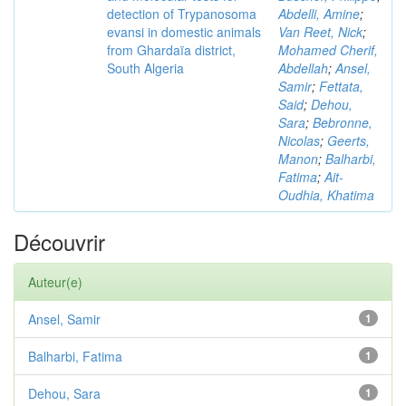
detection of Trypanosoma
Abdelli, Amine
;
evansi in domestic animals
Van Reet, Nick
;
from Ghardaïa district,
Mohamed Cherif,
South Algeria
Abdellah
;
Ansel,
Samir
;
Fettata,
Said
;
Dehou,
Sara
;
Bebronne,
Nicolas
;
Geerts,
Manon
;
Balharbi,
Fatima
;
Ait-
Oudhia, Khatima
Découvrir
Auteur(e)
Ansel, Samir
1
Balharbi, Fatima
1
Dehou, Sara
1