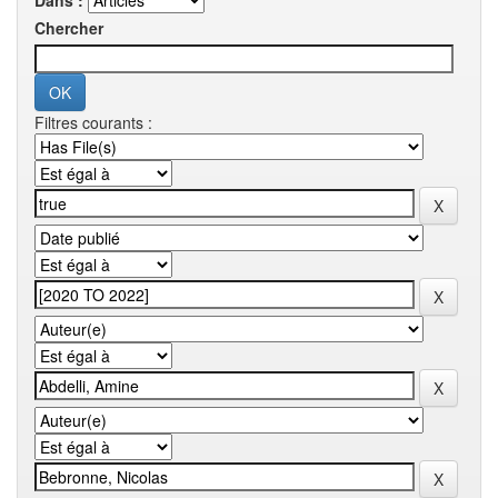
Dans :
Chercher
Filtres courants :