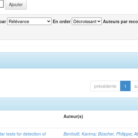
par
En order
Auteurs par reco
précédente
1
s
Auteur(s)
r tests for detection of
Benfodil, Karima
;
Büscher, Philippe
;
Ab