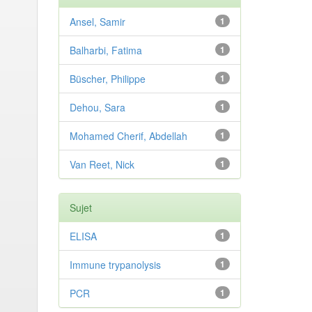
Ansel, Samir
1
Balharbi, Fatima
1
Büscher, Philippe
1
Dehou, Sara
1
Mohamed Cherif, Abdellah
1
Van Reet, Nick
1
Sujet
ELISA
1
Immune trypanolysis
1
PCR
1