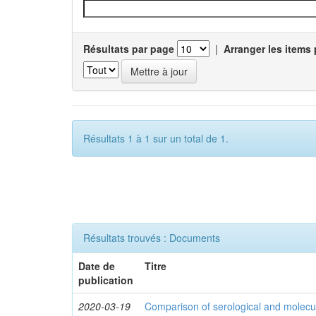
Résultats par page
|
Arranger les items 
Résultats 1 à 1 sur un total de 1.
Résultats trouvés : Documents
Date de
Titre
publication
2020-03-19
Comparison of serological and molecula