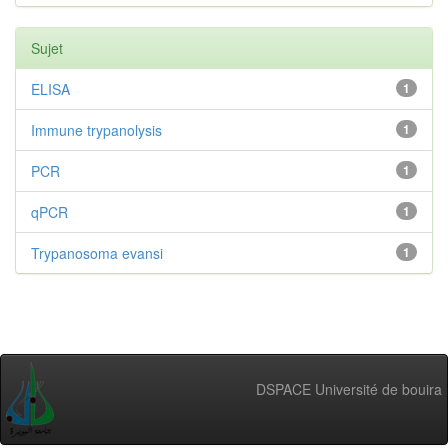
Sujet
ELISA
1
Immune trypanolysis
1
PCR
1
qPCR
1
Trypanosoma evansi
1
DSPACE Université de bouira