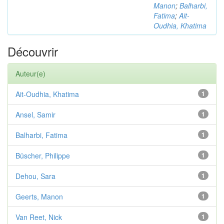
Manon
;
Balharbi,
Fatima
;
Ait-
Oudhia, Khatima
Découvrir
Auteur(e)
Ait-Oudhia, Khatima
1
Ansel, Samir
1
Balharbi, Fatima
1
Büscher, Philippe
1
Dehou, Sara
1
Geerts, Manon
1
Van Reet, Nick
1