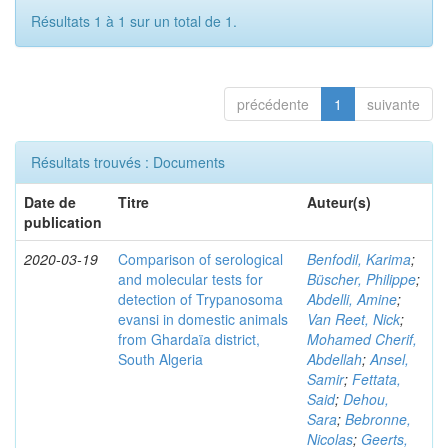
Résultats 1 à 1 sur un total de 1.
précédente
1
suivante
Résultats trouvés : Documents
Date de
Titre
Auteur(s)
publication
2020-03-19
Comparison of serological
Benfodil, Karima
;
and molecular tests for
Büscher, Philippe
;
detection of Trypanosoma
Abdelli, Amine
;
evansi in domestic animals
Van Reet, Nick
;
from Ghardaïa district,
Mohamed Cherif,
South Algeria
Abdellah
;
Ansel,
Samir
;
Fettata,
Said
;
Dehou,
Sara
;
Bebronne,
Nicolas
;
Geerts,