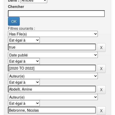
Dans :
Chercher
Filtres courants :