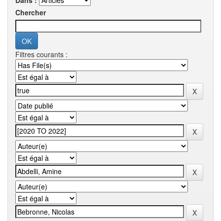
Dans :
Chercher
Filtres courants :