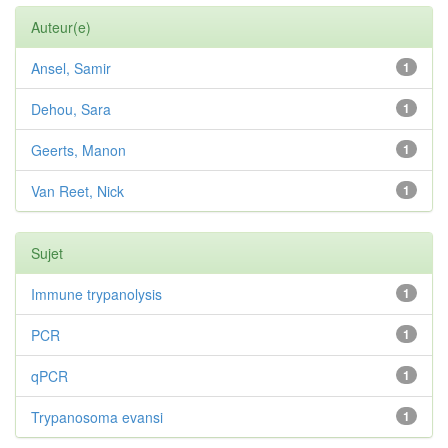
Auteur(e)
Ansel, Samir
1
Dehou, Sara
1
Geerts, Manon
1
Van Reet, Nick
1
Sujet
Immune trypanolysis
1
PCR
1
qPCR
1
Trypanosoma evansi
1