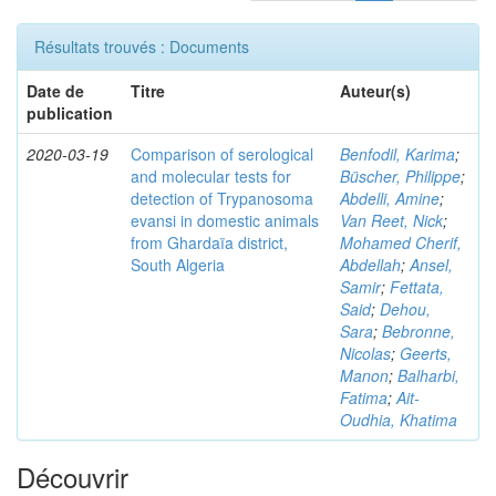
Résultats trouvés : Documents
Date de
Titre
Auteur(s)
publication
2020-03-19
Comparison of serological
Benfodil, Karima
;
and molecular tests for
Büscher, Philippe
;
detection of Trypanosoma
Abdelli, Amine
;
evansi in domestic animals
Van Reet, Nick
;
from Ghardaïa district,
Mohamed Cherif,
South Algeria
Abdellah
;
Ansel,
Samir
;
Fettata,
Said
;
Dehou,
Sara
;
Bebronne,
Nicolas
;
Geerts,
Manon
;
Balharbi,
Fatima
;
Ait-
Oudhia, Khatima
Découvrir