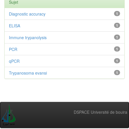
Sujet
Diagnostic accuracy
1
ELISA
1
Immune trypanolysis
1
PCR
1
qPCR
1
Trypanosoma evansi
1
DSPACE Université de bouira