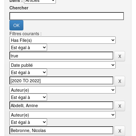
Dans :
Chercher
Filtres courants :