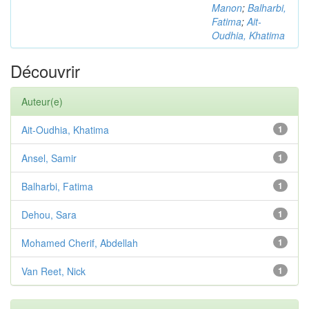
Manon
;
Balharbi,
Fatima
;
Ait-
Oudhia, Khatima
Découvrir
Auteur(e)
Ait-Oudhia, Khatima
1
Ansel, Samir
1
Balharbi, Fatima
1
Dehou, Sara
1
Mohamed Cherif, Abdellah
1
Van Reet, Nick
1