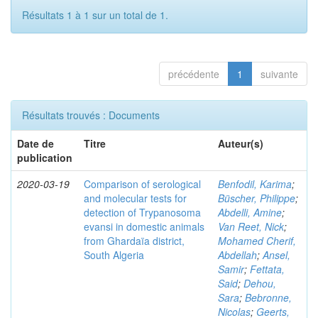
Résultats 1 à 1 sur un total de 1.
précédente
1
suivante
Résultats trouvés : Documents
Date de
Titre
Auteur(s)
publication
2020-03-19
Comparison of serological
Benfodil, Karima
;
and molecular tests for
Büscher, Philippe
;
detection of Trypanosoma
Abdelli, Amine
;
evansi in domestic animals
Van Reet, Nick
;
from Ghardaïa district,
Mohamed Cherif,
South Algeria
Abdellah
;
Ansel,
Samir
;
Fettata,
Said
;
Dehou,
Sara
;
Bebronne,
Nicolas
;
Geerts,