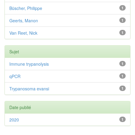
Büscher, Philippe
1
Geerts, Manon
1
Van Reet, Nick
1
Sujet
Immune trypanolysis
1
qPCR
1
Trypanosoma evansi
1
Date publié
2020
1