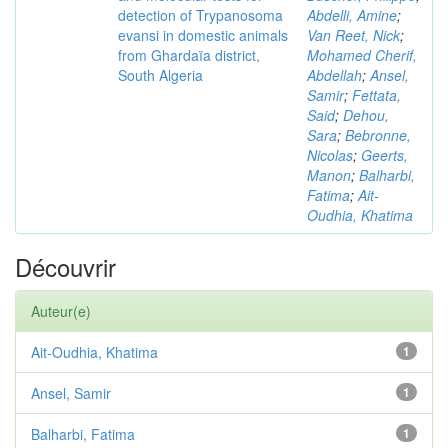
detection of Trypanosoma
Abdelli, Amine
;
evansi in domestic animals
Van Reet, Nick
;
from Ghardaïa district,
Mohamed Cherif,
South Algeria
Abdellah
;
Ansel,
Samir
;
Fettata,
Said
;
Dehou,
Sara
;
Bebronne,
Nicolas
;
Geerts,
Manon
;
Balharbi,
Fatima
;
Ait-
Oudhia, Khatima
Découvrir
Auteur(e)
Ait-Oudhia, Khatima
1
Ansel, Samir
1
Balharbi, Fatima
1