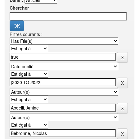
Dans :
Chercher
Filtres courants :