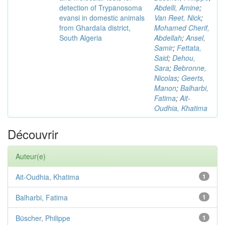
detection of Trypanosoma
Abdelli, Amine
;
evansi in domestic animals
Van Reet, Nick
;
from Ghardaïa district,
Mohamed Cherif,
South Algeria
Abdellah
;
Ansel,
Samir
;
Fettata,
Said
;
Dehou,
Sara
;
Bebronne,
Nicolas
;
Geerts,
Manon
;
Balharbi,
Fatima
;
Ait-
Oudhia, Khatima
Découvrir
Auteur(e)
Ait-Oudhia, Khatima
1
Balharbi, Fatima
1
Büscher, Philippe
1