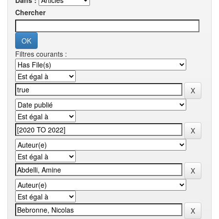
Dans :
Chercher
Filtres courants :