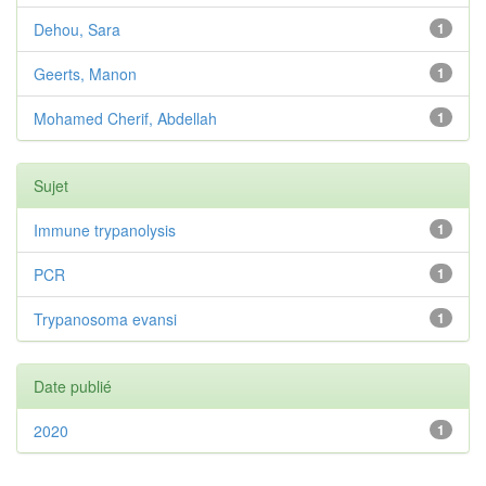
Dehou, Sara
1
Geerts, Manon
1
Mohamed Cherif, Abdellah
1
Sujet
Immune trypanolysis
1
PCR
1
Trypanosoma evansi
1
Date publié
2020
1