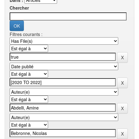
Dans :
Chercher
Filtres courants :