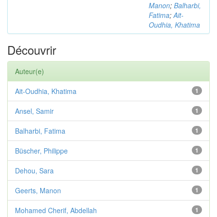
Manon
;
Balharbi,
Fatima
;
Ait-
Oudhia, Khatima
Découvrir
Auteur(e)
Ait-Oudhia, Khatima
1
Ansel, Samir
1
Balharbi, Fatima
1
Büscher, Philippe
1
Dehou, Sara
1
Geerts, Manon
1
Mohamed Cherif, Abdellah
1