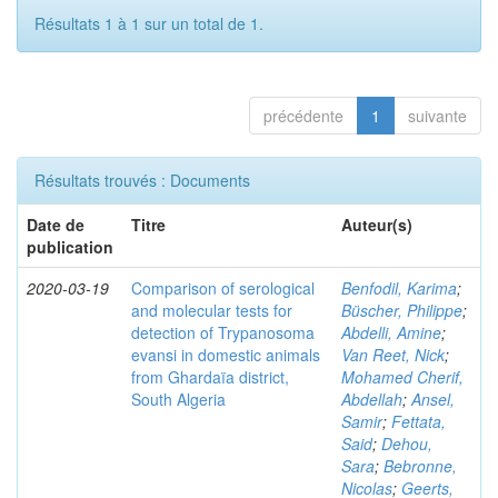
Résultats 1 à 1 sur un total de 1.
précédente
1
suivante
Résultats trouvés : Documents
Date de
Titre
Auteur(s)
publication
2020-03-19
Comparison of serological
Benfodil, Karima
;
and molecular tests for
Büscher, Philippe
;
detection of Trypanosoma
Abdelli, Amine
;
evansi in domestic animals
Van Reet, Nick
;
from Ghardaïa district,
Mohamed Cherif,
South Algeria
Abdellah
;
Ansel,
Samir
;
Fettata,
Said
;
Dehou,
Sara
;
Bebronne,
Nicolas
;
Geerts,