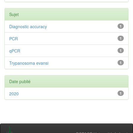
Sujet
Diagnostic accuracy
1
PCR
1
qPCR
1
Trypanosoma evansi
1
Date publié
2020
1