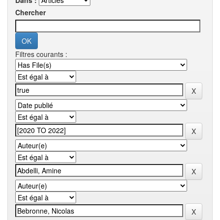
Dans :
Chercher
Filtres courants :