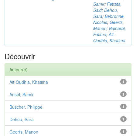
Samir
;
Fettata,
Said
;
Dehou,
Sara
;
Bebronne,
Nicolas
;
Geerts,
Manon
;
Balharbi,
Fatima
;
Ait-
Oudhia, Khatima
Découvrir
Auteur(e)
Ait-Oudhia, Khatima
1
Ansel, Samir
1
Büscher, Philippe
1
Dehou, Sara
1
Geerts, Manon
1