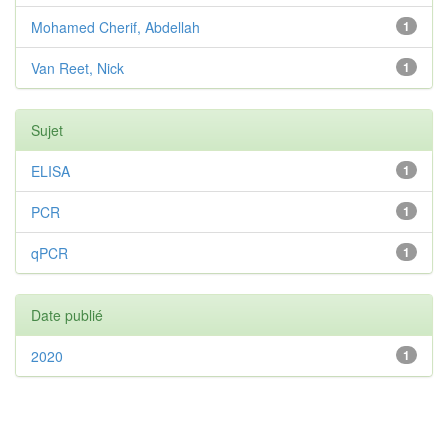
Mohamed Cherif, Abdellah
1
Van Reet, Nick
1
Sujet
ELISA
1
PCR
1
qPCR
1
Date publié
2020
1