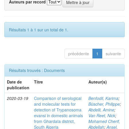
Auteurs par record
Résultats 1 à 1 sur un total de 1.
précédente
1
suivante
Résultats trouvés : Documents
Date de
Titre
Auteur(s)
publication
2020-03-19
Comparison of serological
Benfodil, Karima
;
and molecular tests for
Büscher, Philippe
;
detection of Trypanosoma
Abdelli, Amine
;
evansi in domestic animals
Van Reet, Nick
;
from Ghardaïa district,
Mohamed Cherif,
South Algeria
Abdellah
;
Ansel,