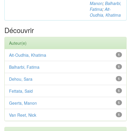
Manon
;
Balharbi,
Fatima
;
Ait-
Oudhia, Khatima
Découvrir
Auteur(e)
Ait-Oudhia, Khatima
1
Balharbi, Fatima
1
Dehou, Sara
1
Fettata, Said
1
Geerts, Manon
1
Van Reet, Nick
1