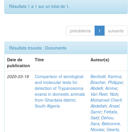
Résultats 1 à 1 sur un total de 1.
précédente
1
suivante
Résultats trouvés : Documents
Date de
Titre
Auteur(s)
publication
2020-03-19
Comparison of serological
Benfodil, Karima
;
and molecular tests for
Büscher, Philippe
;
detection of Trypanosoma
Abdelli, Amine
;
evansi in domestic animals
Van Reet, Nick
;
from Ghardaïa district,
Mohamed Cherif,
South Algeria
Abdellah
;
Ansel,
Samir
;
Fettata,
Said
;
Dehou,
Sara
;
Bebronne,
Nicolas
;
Geerts,