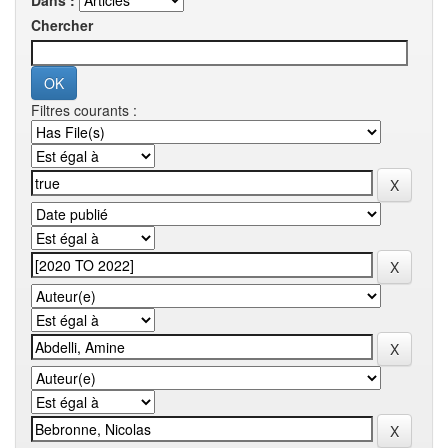
Dans :
Chercher
Filtres courants :