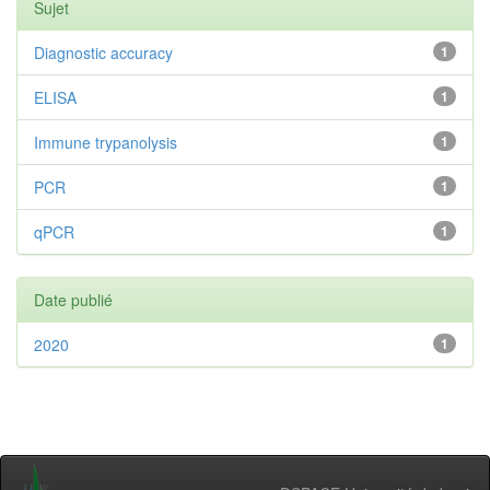
Sujet
Diagnostic accuracy
1
ELISA
1
Immune trypanolysis
1
PCR
1
qPCR
1
Date publié
2020
1