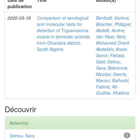
Date de
Titre
Auteur(s)
publication
2020-03-19
Comparison of serological
Benfodil, Karima
;
and molecular tests for
Büscher, Philippe
;
detection of Trypanosoma
Abdelli, Amine
;
evansi in domestic animals
Van Reet, Nick
;
from Ghardaïa district,
Mohamed Cherif,
South Algeria
Abdellah
;
Ansel,
Samir
;
Fettata,
Said
;
Dehou,
Sara
;
Bebronne,
Nicolas
;
Geerts,
Manon
;
Balharbi,
Fatima
;
Ait-
Oudhia, Khatima
Découvrir
Auteur(e)
Dehou, Sara
1