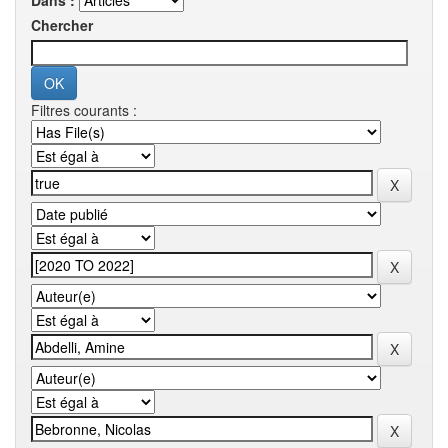
Dans :
Chercher
Filtres courants :