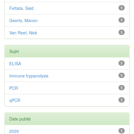
Fettata, Said
1
Geerts, Manon
1
Van Reet, Nick
1
Sujet
ELISA
1
Immune trypanolysis
1
PCR
1
qPCR
1
Date publié
2020
1