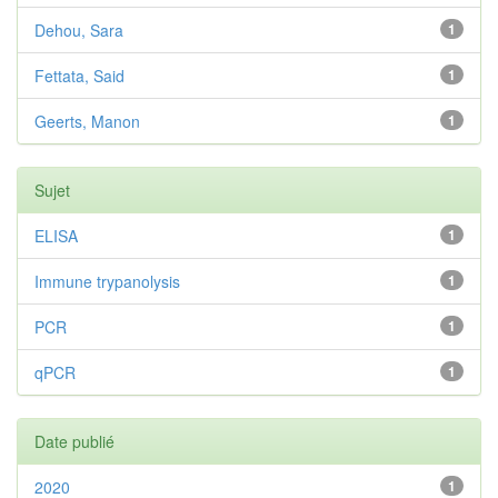
Dehou, Sara
1
Fettata, Said
1
Geerts, Manon
1
Sujet
ELISA
1
Immune trypanolysis
1
PCR
1
qPCR
1
Date publié
2020
1