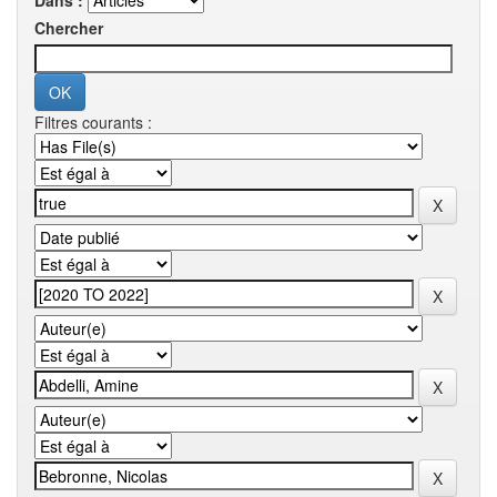
Dans :
Chercher
Filtres courants :