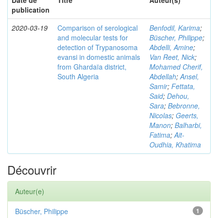
Date de
Titre
Auteur(s)
publication
2020-03-19
Comparison of serological
Benfodil, Karima
;
and molecular tests for
Büscher, Philippe
;
detection of Trypanosoma
Abdelli, Amine
;
evansi in domestic animals
Van Reet, Nick
;
from Ghardaïa district,
Mohamed Cherif,
South Algeria
Abdellah
;
Ansel,
Samir
;
Fettata,
Said
;
Dehou,
Sara
;
Bebronne,
Nicolas
;
Geerts,
Manon
;
Balharbi,
Fatima
;
Ait-
Oudhia, Khatima
Découvrir
Auteur(e)
Büscher, Philippe
1