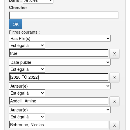
Dans :
Chercher
Filtres courants :