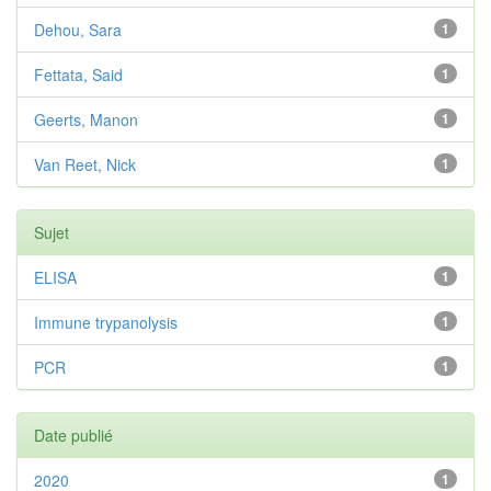
Dehou, Sara
1
Fettata, Said
1
Geerts, Manon
1
Van Reet, Nick
1
Sujet
ELISA
1
Immune trypanolysis
1
PCR
1
Date publié
2020
1