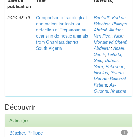
Date de
Titre
Auteur(s)
publication
2020-03-19
Comparison of serological
Benfodil, Karima
;
and molecular tests for
Büscher, Philippe
;
detection of Trypanosoma
Abdelli, Amine
;
evansi in domestic animals
Van Reet, Nick
;
from Ghardaïa district,
Mohamed Cherif,
South Algeria
Abdellah
;
Ansel,
Samir
;
Fettata,
Said
;
Dehou,
Sara
;
Bebronne,
Nicolas
;
Geerts,
Manon
;
Balharbi,
Fatima
;
Ait-
Oudhia, Khatima
Découvrir
Auteur(e)
Büscher, Philippe
1