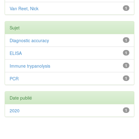
Van Reet, Nick
1
Sujet
Diagnostic accuracy
1
ELISA
1
Immune trypanolysis
1
PCR
1
Date publié
2020
1