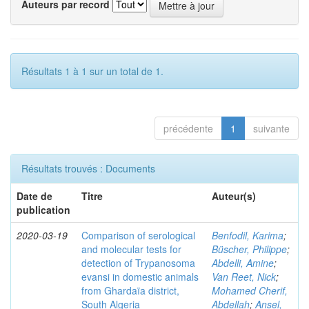
Auteurs par record
Résultats 1 à 1 sur un total de 1.
précédente
1
suivante
Résultats trouvés : Documents
Date de
Titre
Auteur(s)
publication
2020-03-19
Comparison of serological
Benfodil, Karima
;
and molecular tests for
Büscher, Philippe
;
detection of Trypanosoma
Abdelli, Amine
;
evansi in domestic animals
Van Reet, Nick
;
from Ghardaïa district,
Mohamed Cherif,
South Algeria
Abdellah
;
Ansel,