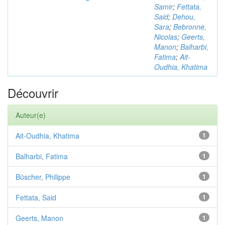
Samir
;
Fettata,
Said
;
Dehou,
Sara
;
Bebronne,
Nicolas
;
Geerts,
Manon
;
Balharbi,
Fatima
;
Ait-
Oudhia, Khatima
Découvrir
Auteur(e)
Ait-Oudhia, Khatima
1
Balharbi, Fatima
1
Büscher, Philippe
1
Fettata, Said
1
Geerts, Manon
1