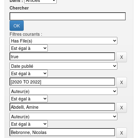
Dans :
Chercher
Filtres courants :