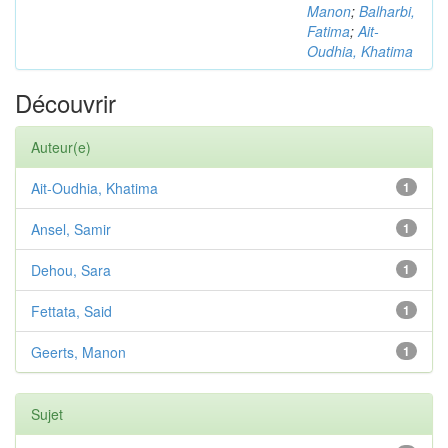
Manon
;
Balharbi,
Fatima
;
Ait-
Oudhia, Khatima
Découvrir
Auteur(e)
Ait-Oudhia, Khatima
1
Ansel, Samir
1
Dehou, Sara
1
Fettata, Said
1
Geerts, Manon
1
Sujet