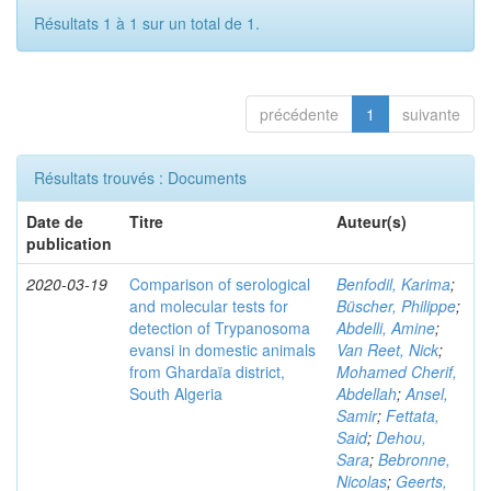
Résultats 1 à 1 sur un total de 1.
précédente
1
suivante
Résultats trouvés : Documents
Date de
Titre
Auteur(s)
publication
2020-03-19
Comparison of serological
Benfodil, Karima
;
and molecular tests for
Büscher, Philippe
;
detection of Trypanosoma
Abdelli, Amine
;
evansi in domestic animals
Van Reet, Nick
;
from Ghardaïa district,
Mohamed Cherif,
South Algeria
Abdellah
;
Ansel,
Samir
;
Fettata,
Said
;
Dehou,
Sara
;
Bebronne,
Nicolas
;
Geerts,