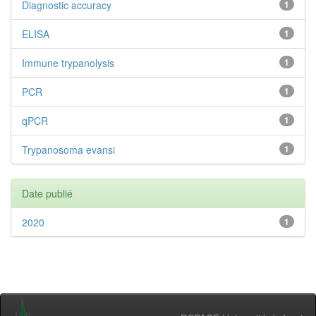
Diagnostic accuracy
1
ELISA
1
Immune trypanolysis
1
PCR
1
qPCR
1
Trypanosoma evansi
1
Date publié
2020
1