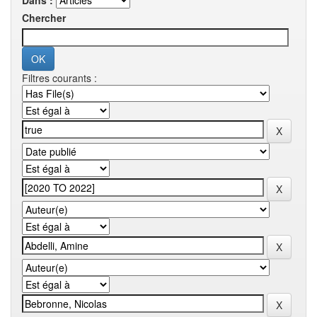
Dans :
Chercher
Filtres courants :