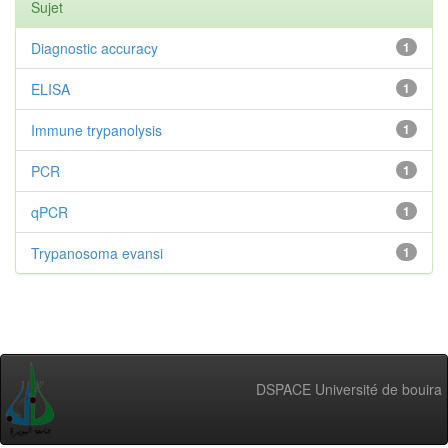
Sujet
Diagnostic accuracy
1
ELISA
1
Immune trypanolysis
1
PCR
1
qPCR
1
Trypanosoma evansi
1
DSPACE Université de bouira