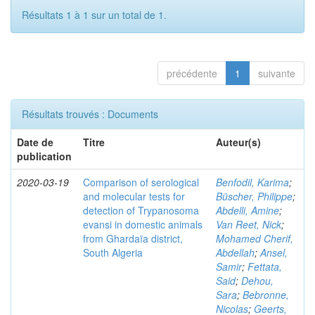
Résultats 1 à 1 sur un total de 1.
précédente
1
suivante
Résultats trouvés : Documents
Date de
Titre
Auteur(s)
publication
2020-03-19
Comparison of serological
Benfodil, Karima
;
and molecular tests for
Büscher, Philippe
;
detection of Trypanosoma
Abdelli, Amine
;
evansi in domestic animals
Van Reet, Nick
;
from Ghardaïa district,
Mohamed Cherif,
South Algeria
Abdellah
;
Ansel,
Samir
;
Fettata,
Said
;
Dehou,
Sara
;
Bebronne,
Nicolas
;
Geerts,