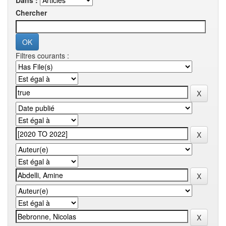
Dans :
Chercher
Filtres courants :