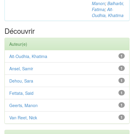
Manon
;
Balharbi,
Fatima
;
Ait-
Oudhia, Khatima
Découvrir
Auteur(e)
Ait-Oudhia, Khatima
1
Ansel, Samir
1
Dehou, Sara
1
Fettata, Said
1
Geerts, Manon
1
Van Reet, Nick
1