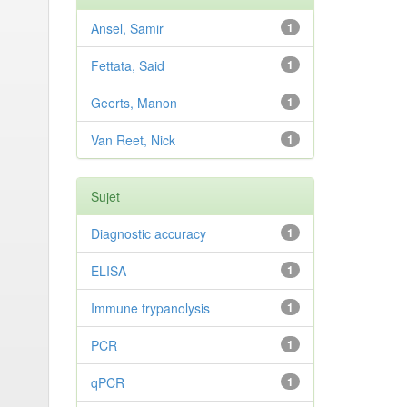
Ansel, Samir
1
Fettata, Said
1
Geerts, Manon
1
Van Reet, Nick
1
Sujet
Diagnostic accuracy
1
ELISA
1
Immune trypanolysis
1
PCR
1
qPCR
1