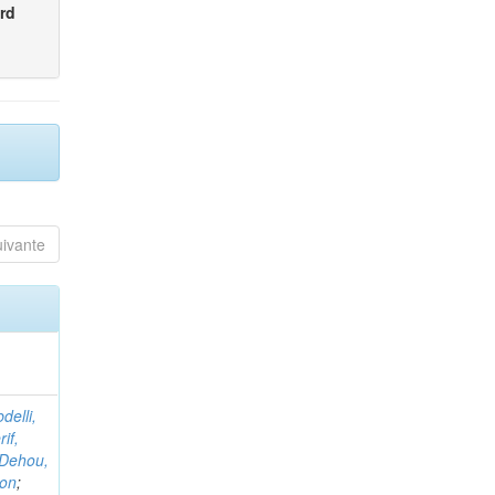
rd
uivante
delli,
if,
Dehou,
non
;