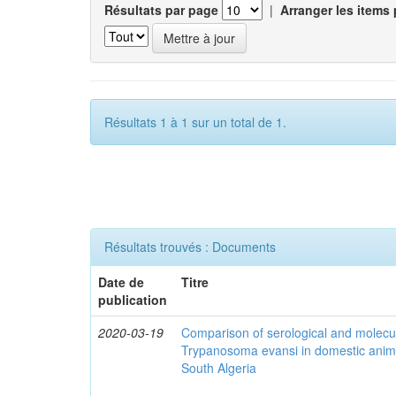
Résultats par page
|
Arranger les items 
Résultats 1 à 1 sur un total de 1.
Résultats trouvés : Documents
Date de
Titre
publication
2020-03-19
Comparison of serological and molecula
Trypanosoma evansi in domestic anima
South Algeria