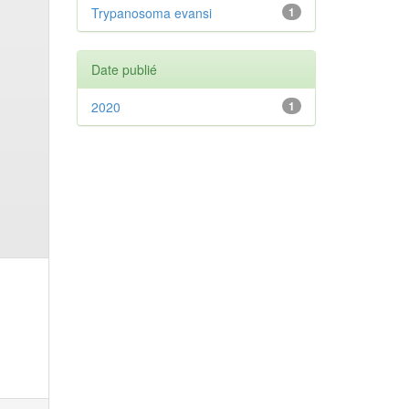
Trypanosoma evansi
1
Date publié
2020
1