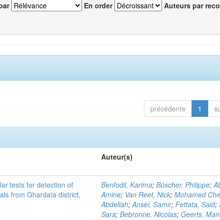
par
En order
Auteurs par reco
précédente
1
s
Auteur(s)
r tests for detection of
Benfodil, Karima
;
Büscher, Philippe
;
Ab
ls from Ghardaïa district,
Amine
;
Van Reet, Nick
;
Mohamed Cher
Abdellah
;
Ansel, Samir
;
Fettata, Said
;
Sara
;
Bebronne, Nicolas
;
Geerts, Ma