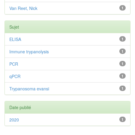
Van Reet, Nick
1
Sujet
ELISA
1
Immune trypanolysis
1
PCR
1
qPCR
1
Trypanosoma evansi
1
Date publié
2020
1