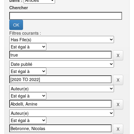
Dans :
Chercher
Filtres courants :