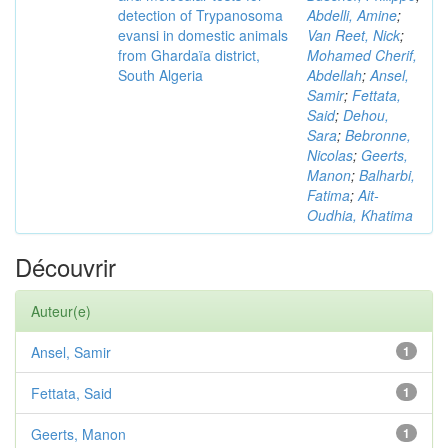
detection of Trypanosoma
Abdelli, Amine
;
evansi in domestic animals
Van Reet, Nick
;
from Ghardaïa district,
Mohamed Cherif,
South Algeria
Abdellah
;
Ansel,
Samir
;
Fettata,
Said
;
Dehou,
Sara
;
Bebronne,
Nicolas
;
Geerts,
Manon
;
Balharbi,
Fatima
;
Ait-
Oudhia, Khatima
Découvrir
Auteur(e)
Ansel, Samir
1
Fettata, Said
1
Geerts, Manon
1