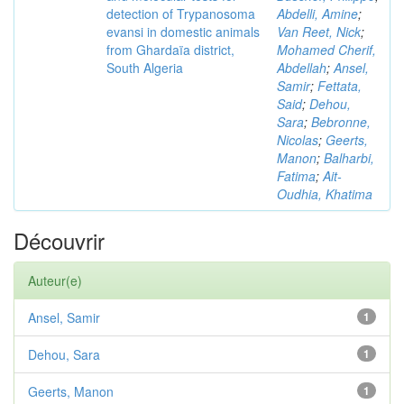
detection of Trypanosoma
Abdelli, Amine
;
evansi in domestic animals
Van Reet, Nick
;
from Ghardaïa district,
Mohamed Cherif,
South Algeria
Abdellah
;
Ansel,
Samir
;
Fettata,
Said
;
Dehou,
Sara
;
Bebronne,
Nicolas
;
Geerts,
Manon
;
Balharbi,
Fatima
;
Ait-
Oudhia, Khatima
Découvrir
Auteur(e)
Ansel, Samir
1
Dehou, Sara
1
Geerts, Manon
1