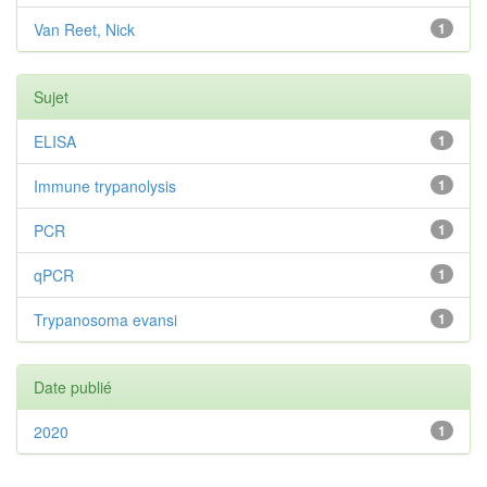
Van Reet, Nick
1
Sujet
ELISA
1
Immune trypanolysis
1
PCR
1
qPCR
1
Trypanosoma evansi
1
Date publié
2020
1