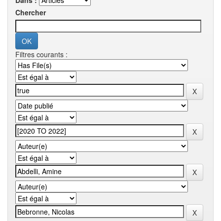
Dans :
Chercher
Filtres courants :