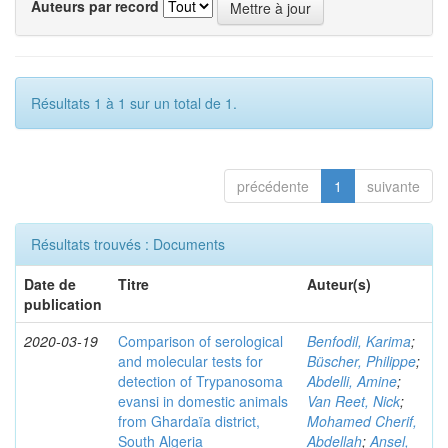
Auteurs par record
Résultats 1 à 1 sur un total de 1.
précédente
1
suivante
Résultats trouvés : Documents
Date de
Titre
Auteur(s)
publication
2020-03-19
Comparison of serological
Benfodil, Karima
;
and molecular tests for
Büscher, Philippe
;
detection of Trypanosoma
Abdelli, Amine
;
evansi in domestic animals
Van Reet, Nick
;
from Ghardaïa district,
Mohamed Cherif,
South Algeria
Abdellah
;
Ansel,