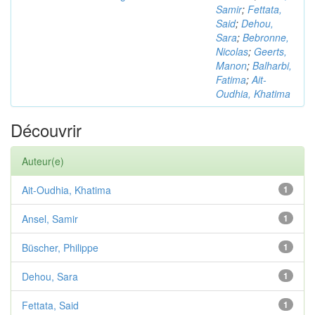
Samir
;
Fettata,
Said
;
Dehou,
Sara
;
Bebronne,
Nicolas
;
Geerts,
Manon
;
Balharbi,
Fatima
;
Ait-
Oudhia, Khatima
Découvrir
Auteur(e)
Ait-Oudhia, Khatima
1
Ansel, Samir
1
Büscher, Philippe
1
Dehou, Sara
1
Fettata, Said
1