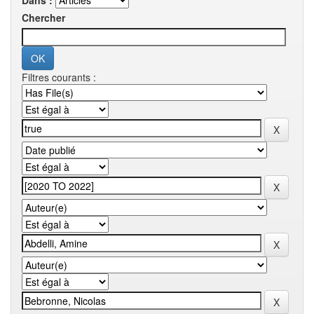
Dans :
Chercher
Filtres courants :