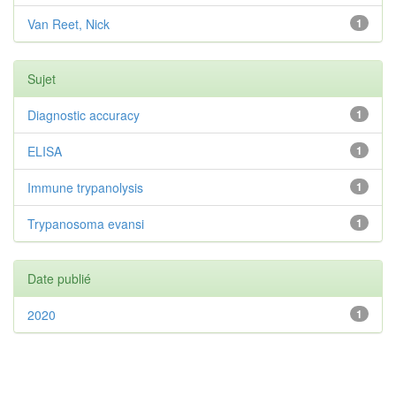
Van Reet, Nick
1
Sujet
Diagnostic accuracy
1
ELISA
1
Immune trypanolysis
1
Trypanosoma evansi
1
Date publié
2020
1