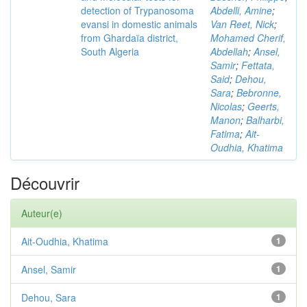
detection of Trypanosoma
Abdelli, Amine
;
evansi in domestic animals
Van Reet, Nick
;
from Ghardaïa district,
Mohamed Cherif,
South Algeria
Abdellah
;
Ansel,
Samir
;
Fettata,
Said
;
Dehou,
Sara
;
Bebronne,
Nicolas
;
Geerts,
Manon
;
Balharbi,
Fatima
;
Ait-
Oudhia, Khatima
Découvrir
Auteur(e)
Ait-Oudhia, Khatima
1
Ansel, Samir
1
Dehou, Sara
1