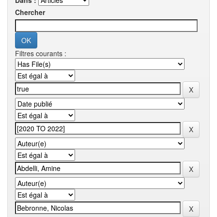
Dans :
Chercher
Filtres courants :