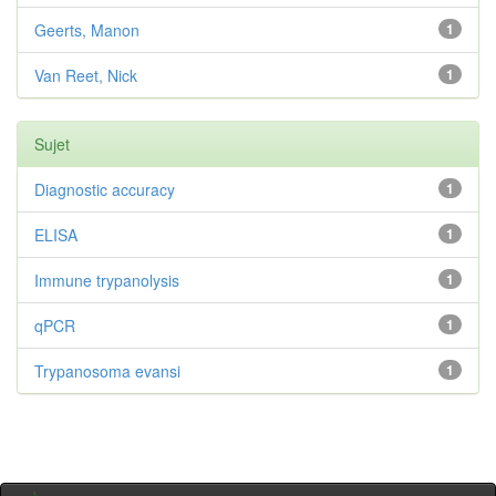
Geerts, Manon
1
Van Reet, Nick
1
Sujet
Diagnostic accuracy
1
ELISA
1
Immune trypanolysis
1
qPCR
1
Trypanosoma evansi
1