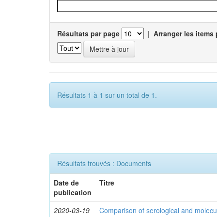
Résultats par page
|
Arranger les items 
Résultats 1 à 1 sur un total de 1.
Résultats trouvés : Documents
Date de
Titre
publication
2020-03-19
Comparison of serological and molecula