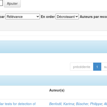
par
En order
Auteurs par reco
précédente
1
s
Auteur(s)
r tests for detection of
Benfodil, Karima
;
Büscher, Philippe
;
Ab