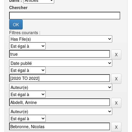
Dans :
Chercher
Filtres courants :