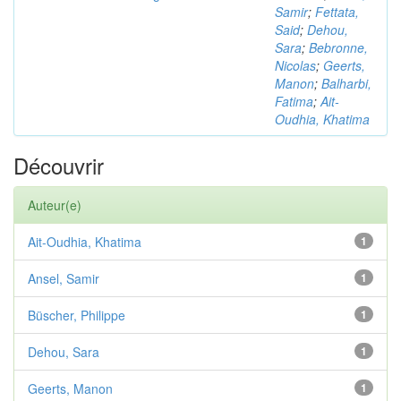
Samir
;
Fettata,
Said
;
Dehou,
Sara
;
Bebronne,
Nicolas
;
Geerts,
Manon
;
Balharbi,
Fatima
;
Ait-
Oudhia, Khatima
Découvrir
Auteur(e)
Ait-Oudhia, Khatima
1
Ansel, Samir
1
Büscher, Philippe
1
Dehou, Sara
1
Geerts, Manon
1