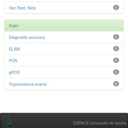
Van Reet, Nick
1
Sujet
Diagnostic accuracy
1
ELISA
1
PCR
1
qPCR
1
Trypanosoma evansi
1
DSPACE Université de bouira