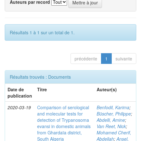
Auteurs par record
Résultats 1 à 1 sur un total de 1.
précédente
1
suivante
Résultats trouvés : Documents
Date de
Titre
Auteur(s)
publication
2020-03-19
Comparison of serological
Benfodil, Karima
;
and molecular tests for
Büscher, Philippe
;
detection of Trypanosoma
Abdelli, Amine
;
evansi in domestic animals
Van Reet, Nick
;
from Ghardaïa district,
Mohamed Cherif,
South Algeria
Abdellah
;
Ansel,