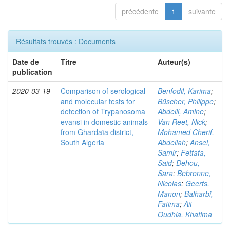
précédente
1
suivante
Résultats trouvés : Documents
Date de
Titre
Auteur(s)
publication
2020-03-19
Comparison of serological
Benfodil, Karima
;
and molecular tests for
Büscher, Philippe
;
detection of Trypanosoma
Abdelli, Amine
;
evansi in domestic animals
Van Reet, Nick
;
from Ghardaïa district,
Mohamed Cherif,
South Algeria
Abdellah
;
Ansel,
Samir
;
Fettata,
Said
;
Dehou,
Sara
;
Bebronne,
Nicolas
;
Geerts,
Manon
;
Balharbi,
Fatima
;
Ait-
Oudhia, Khatima