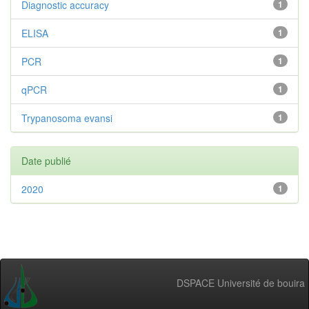
Diagnostic accuracy
1
ELISA
1
PCR
1
qPCR
1
Trypanosoma evansi
1
Date publié
2020
1
DSPACE Université de bouira