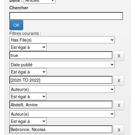
Dans :
Chercher
Filtres courants :