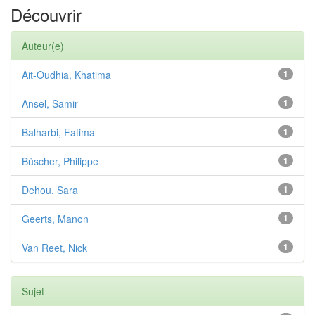
Découvrir
Auteur(e)
Ait-Oudhia, Khatima
1
Ansel, Samir
1
Balharbi, Fatima
1
Büscher, Philippe
1
Dehou, Sara
1
Geerts, Manon
1
Van Reet, Nick
1
Sujet