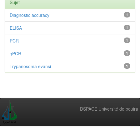
Sujet
Diagnostic accuracy
1
ELISA
1
PCR
1
qPCR
1
Trypanosoma evansi
1
DSPACE Université de bouira