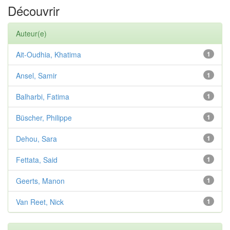
Découvrir
Auteur(e)
Ait-Oudhia, Khatima
1
Ansel, Samir
1
Balharbi, Fatima
1
Büscher, Philippe
1
Dehou, Sara
1
Fettata, Said
1
Geerts, Manon
1
Van Reet, Nick
1