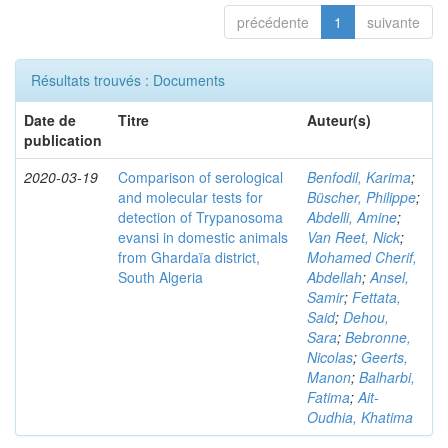
précédente
1
suivante
Résultats trouvés : Documents
Date de
Titre
Auteur(s)
publication
2020-03-19
Comparison of serological
Benfodil, Karima
;
and molecular tests for
Büscher, Philippe
;
detection of Trypanosoma
Abdelli, Amine
;
evansi in domestic animals
Van Reet, Nick
;
from Ghardaïa district,
Mohamed Cherif,
South Algeria
Abdellah
;
Ansel,
Samir
;
Fettata,
Said
;
Dehou,
Sara
;
Bebronne,
Nicolas
;
Geerts,
Manon
;
Balharbi,
Fatima
;
Ait-
Oudhia, Khatima