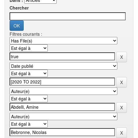
Dans :
Chercher
Filtres courants :