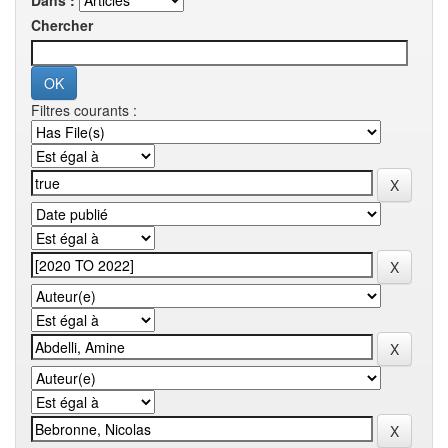
Dans :
Chercher
Filtres courants :