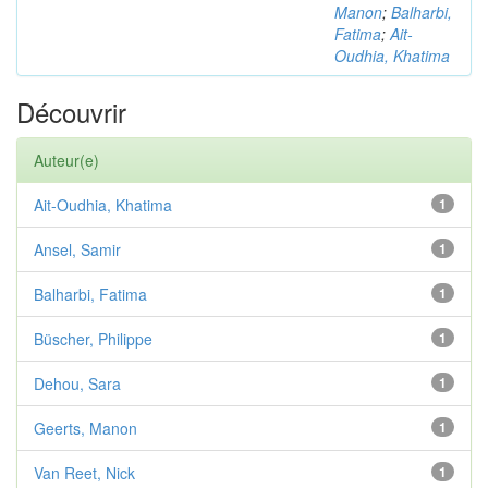
Manon
;
Balharbi,
Fatima
;
Ait-
Oudhia, Khatima
Découvrir
Auteur(e)
Ait-Oudhia, Khatima
1
Ansel, Samir
1
Balharbi, Fatima
1
Büscher, Philippe
1
Dehou, Sara
1
Geerts, Manon
1
Van Reet, Nick
1