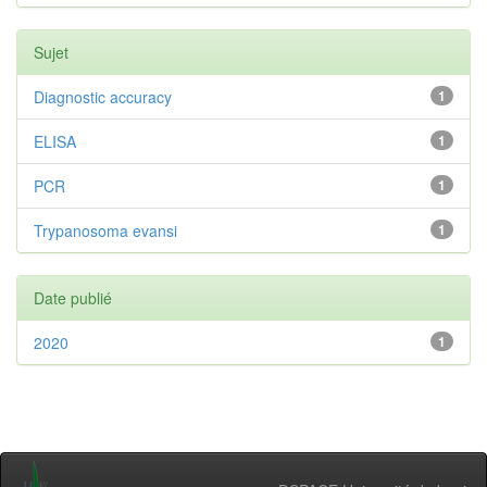
Sujet
Diagnostic accuracy
1
ELISA
1
PCR
1
Trypanosoma evansi
1
Date publié
2020
1