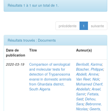
Résultats 1 à 1 sur un total de 1.
précédente
1
suivante
Résultats trouvés : Documents
Date de
Titre
Auteur(s)
publication
2020-03-19
Comparison of serological
Benfodil, Karima
;
and molecular tests for
Büscher, Philippe
;
detection of Trypanosoma
Abdelli, Amine
;
evansi in domestic animals
Van Reet, Nick
;
from Ghardaïa district,
Mohamed Cherif,
South Algeria
Abdellah
;
Ansel,
Samir
;
Fettata,
Said
;
Dehou,
Sara
;
Bebronne,
Nicolas
;
Geerts,