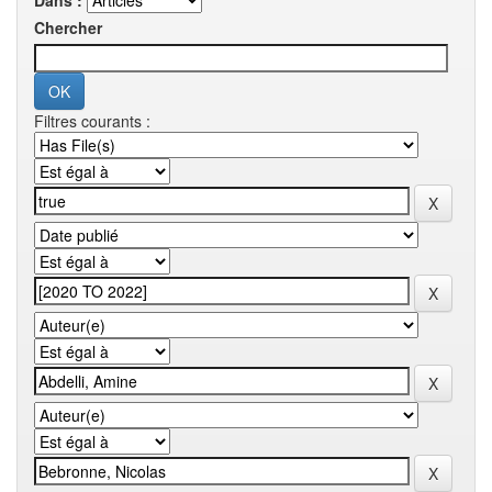
Dans :
Chercher
Filtres courants :