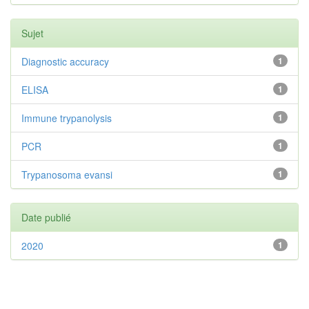
Sujet
Diagnostic accuracy
1
ELISA
1
Immune trypanolysis
1
PCR
1
Trypanosoma evansi
1
Date publié
2020
1