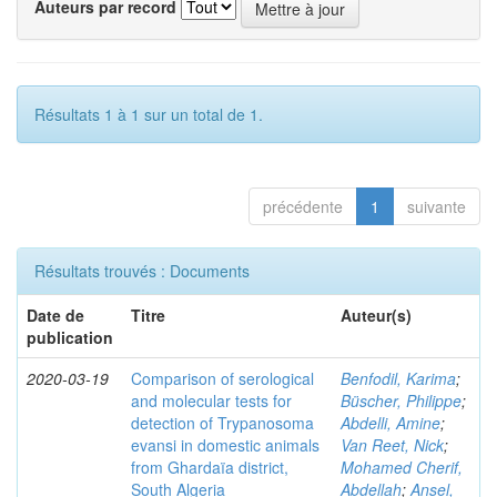
Auteurs par record
Résultats 1 à 1 sur un total de 1.
précédente
1
suivante
Résultats trouvés : Documents
Date de
Titre
Auteur(s)
publication
2020-03-19
Comparison of serological
Benfodil, Karima
;
and molecular tests for
Büscher, Philippe
;
detection of Trypanosoma
Abdelli, Amine
;
evansi in domestic animals
Van Reet, Nick
;
from Ghardaïa district,
Mohamed Cherif,
South Algeria
Abdellah
;
Ansel,