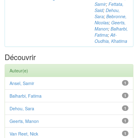
Samir
;
Fettata,
Said
;
Dehou,
Sara
;
Bebronne,
Nicolas
;
Geerts,
Manon
;
Balharbi,
Fatima
;
Ait-
Oudhia, Khatima
Découvrir
Auteur(e)
Ansel, Samir
1
Balharbi, Fatima
1
Dehou, Sara
1
Geerts, Manon
1
Van Reet, Nick
1