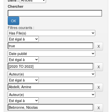
Dans :
Chercher
Filtres courants :