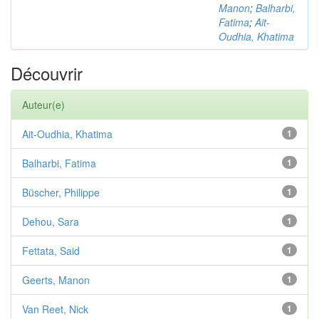
Manon
;
Balharbi,
Fatima
;
Ait-
Oudhia, Khatima
Découvrir
Auteur(e)
Ait-Oudhia, Khatima
1
Balharbi, Fatima
1
Büscher, Philippe
1
Dehou, Sara
1
Fettata, Said
1
Geerts, Manon
1
Van Reet, Nick
1