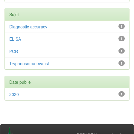
Sujet
Diagnostic accuracy
1
ELISA
1
PCR
1
Trypanosoma evansi
1
Date publié
2020
1