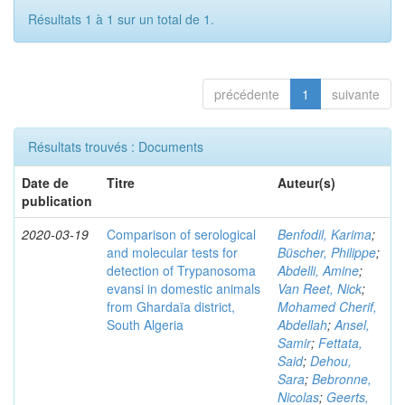
Résultats 1 à 1 sur un total de 1.
précédente
1
suivante
Résultats trouvés : Documents
Date de
Titre
Auteur(s)
publication
2020-03-19
Comparison of serological
Benfodil, Karima
;
and molecular tests for
Büscher, Philippe
;
detection of Trypanosoma
Abdelli, Amine
;
evansi in domestic animals
Van Reet, Nick
;
from Ghardaïa district,
Mohamed Cherif,
South Algeria
Abdellah
;
Ansel,
Samir
;
Fettata,
Said
;
Dehou,
Sara
;
Bebronne,
Nicolas
;
Geerts,