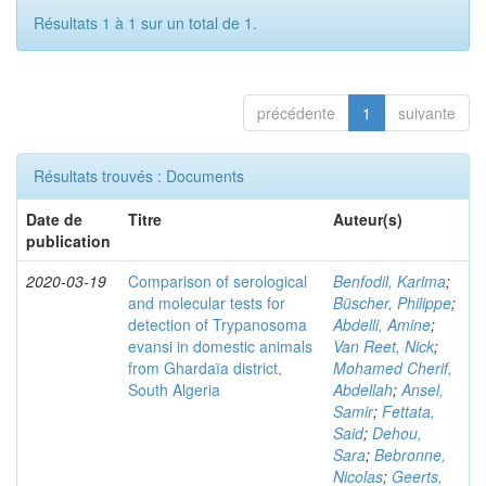
Résultats 1 à 1 sur un total de 1.
précédente
1
suivante
Résultats trouvés : Documents
Date de
Titre
Auteur(s)
publication
2020-03-19
Comparison of serological
Benfodil, Karima
;
and molecular tests for
Büscher, Philippe
;
detection of Trypanosoma
Abdelli, Amine
;
evansi in domestic animals
Van Reet, Nick
;
from Ghardaïa district,
Mohamed Cherif,
South Algeria
Abdellah
;
Ansel,
Samir
;
Fettata,
Said
;
Dehou,
Sara
;
Bebronne,
Nicolas
;
Geerts,