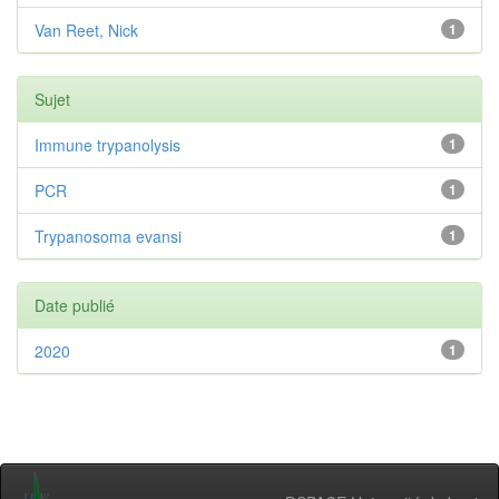
Van Reet, Nick
1
Sujet
Immune trypanolysis
1
PCR
1
Trypanosoma evansi
1
Date publié
2020
1