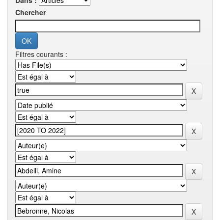
Dans :
Chercher
Filtres courants :