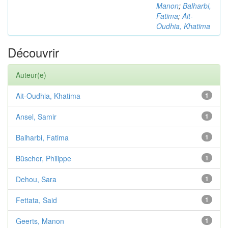
Manon
;
Balharbi,
Fatima
;
Ait-
Oudhia, Khatima
Découvrir
Auteur(e)
Ait-Oudhia, Khatima
1
Ansel, Samir
1
Balharbi, Fatima
1
Büscher, Philippe
1
Dehou, Sara
1
Fettata, Said
1
Geerts, Manon
1