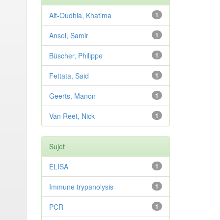
Ait-Oudhia, Khatima
1
Ansel, Samir
1
Büscher, Philippe
1
Fettata, Said
1
Geerts, Manon
1
Van Reet, Nick
1
Sujet
ELISA
1
Immune trypanolysis
1
PCR
1