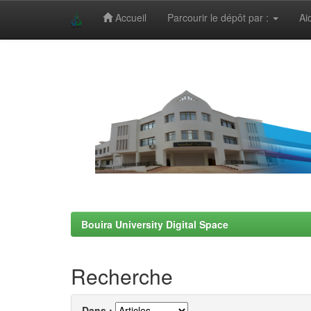
Accueil
Parcourir le dépôt par :
Ai
Skip
navigation
Bouira University Digital Space
Recherche
Dans :