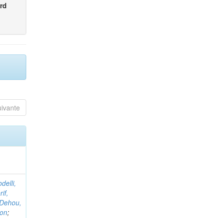
rd
uivante
delli,
if,
Dehou,
non
;