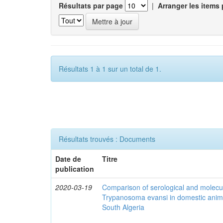
Résultats par page
|
Arranger les items 
Résultats 1 à 1 sur un total de 1.
Résultats trouvés : Documents
Date de
Titre
publication
2020-03-19
Comparison of serological and molecula
Trypanosoma evansi in domestic anima
South Algeria