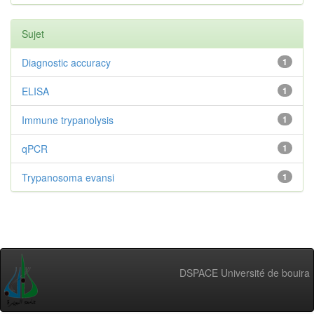
Sujet
Diagnostic accuracy
1
ELISA
1
Immune trypanolysis
1
qPCR
1
Trypanosoma evansi
1
DSPACE Université de bouira