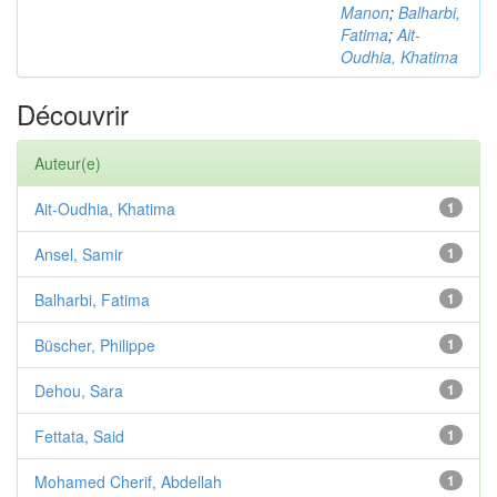
Manon
;
Balharbi,
Fatima
;
Ait-
Oudhia, Khatima
Découvrir
Auteur(e)
Ait-Oudhia, Khatima
1
Ansel, Samir
1
Balharbi, Fatima
1
Büscher, Philippe
1
Dehou, Sara
1
Fettata, Said
1
Mohamed Cherif, Abdellah
1