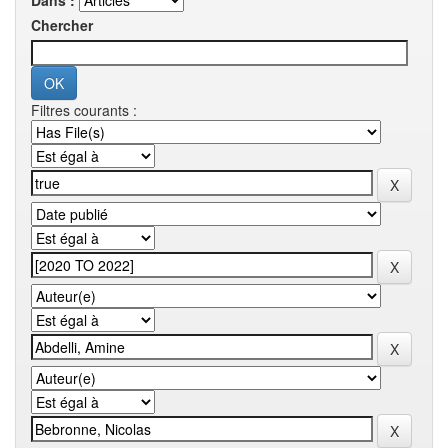
Dans :
Chercher
Filtres courants :