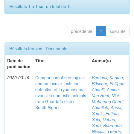
Résultats 1 à 1 sur un total de 1.
précédente
1
suivante
Résultats trouvés : Documents
Date de
Titre
Auteur(s)
publication
2020-03-19
Comparison of serological
Benfodil, Karima
;
and molecular tests for
Büscher, Philippe
;
detection of Trypanosoma
Abdelli, Amine
;
evansi in domestic animals
Van Reet, Nick
;
from Ghardaïa district,
Mohamed Cherif,
South Algeria
Abdellah
;
Ansel,
Samir
;
Fettata,
Said
;
Dehou,
Sara
;
Bebronne,
Nicolas
;
Geerts,