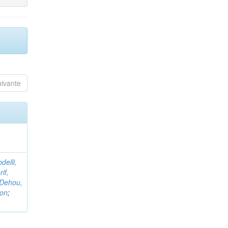
uivante
delli,
if,
Dehou,
non
;