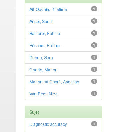
Ait-Oudhia, Khatima
1
Ansel, Samir
1
Balharbi, Fatima
1
Büscher, Philippe
1
Dehou, Sara
1
Geerts, Manon
1
Mohamed Cherif, Abdellah
1
Van Reet, Nick
1
Sujet
Diagnostic accuracy
1