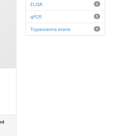
ELISA
1
qPCR
1
Trypanosoma evansi
1
rd