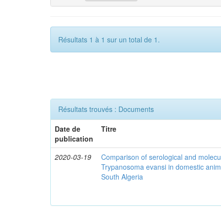
Résultats 1 à 1 sur un total de 1.
Résultats trouvés : Documents
Date de
Titre
publication
2020-03-19
Comparison of serological and molecula
Trypanosoma evansi in domestic anima
South Algeria