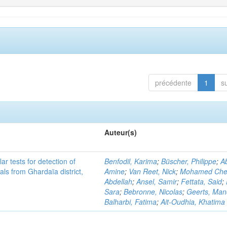
précédente
1
s
Auteur(s)
r tests for detection of
Benfodil, Karima
;
Büscher, Philippe
;
Ab
ls from Ghardaïa district,
Amine
;
Van Reet, Nick
;
Mohamed Cher
Abdellah
;
Ansel, Samir
;
Fettata, Said
;
Sara
;
Bebronne, Nicolas
;
Geerts, Ma
Balharbi, Fatima
;
Ait-Oudhia, Khatima