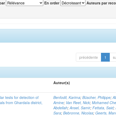
par
En order
Auteurs par reco
précédente
1
s
Auteur(s)
r tests for detection of
Benfodil, Karima
;
Büscher, Philippe
;
Ab
ls from Ghardaïa district,
Amine
;
Van Reet, Nick
;
Mohamed Cher
Abdellah
;
Ansel, Samir
;
Fettata, Said
;
Sara
;
Bebronne, Nicolas
;
Geerts, Ma