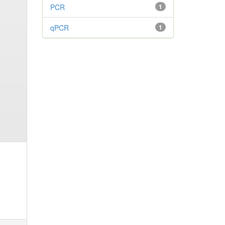
PCR
1
qPCR
1