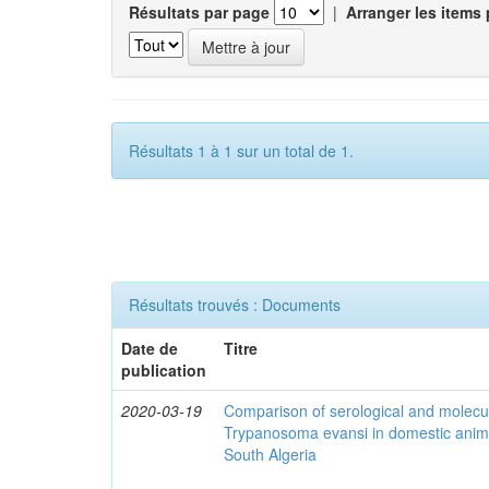
Résultats par page
|
Arranger les items 
Résultats 1 à 1 sur un total de 1.
Résultats trouvés : Documents
Date de
Titre
publication
2020-03-19
Comparison of serological and molecula
Trypanosoma evansi in domestic anima
South Algeria