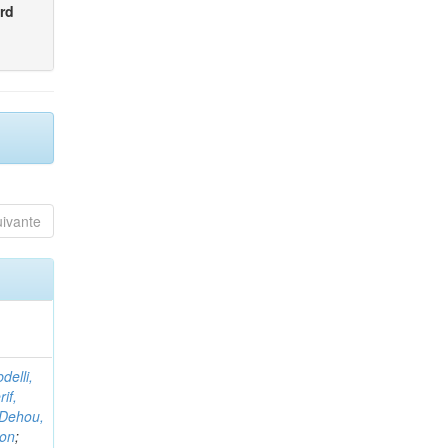
rd
uivante
delli,
if,
Dehou,
non
;