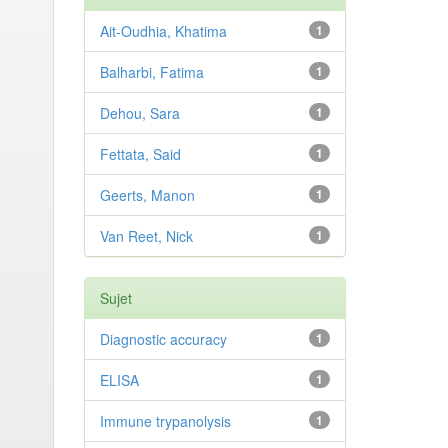
Ait-Oudhia, Khatima
1
Balharbi, Fatima
1
Dehou, Sara
1
Fettata, Said
1
Geerts, Manon
1
Van Reet, Nick
1
Sujet
Diagnostic accuracy
1
ELISA
1
Immune trypanolysis
1