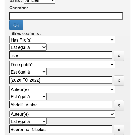
Dans :
Chercher
Filtres courants :