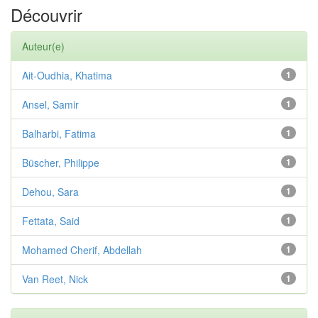
Découvrir
Auteur(e)
Ait-Oudhia, Khatima
1
Ansel, Samir
1
Balharbi, Fatima
1
Büscher, Philippe
1
Dehou, Sara
1
Fettata, Said
1
Mohamed Cherif, Abdellah
1
Van Reet, Nick
1