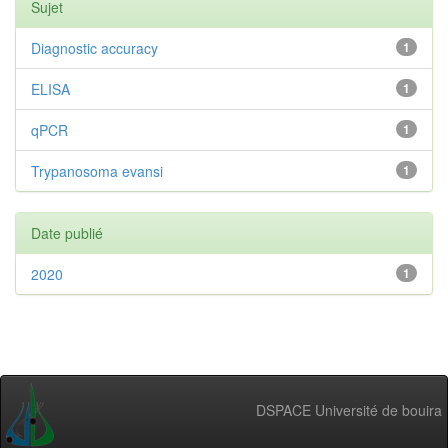
Sujet
Diagnostic accuracy
1
ELISA
1
qPCR
1
Trypanosoma evansi
1
Date publié
2020
1
DSPACE Université de bouira