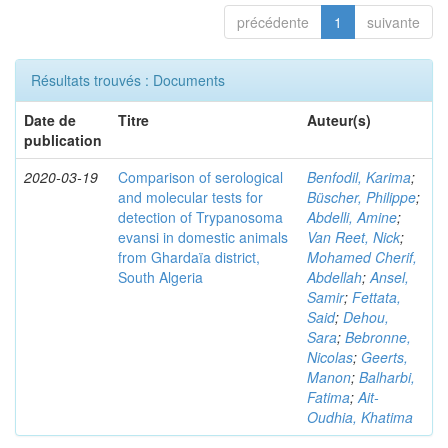
précédente
1
suivante
Résultats trouvés : Documents
Date de
Titre
Auteur(s)
publication
2020-03-19
Comparison of serological
Benfodil, Karima
;
and molecular tests for
Büscher, Philippe
;
detection of Trypanosoma
Abdelli, Amine
;
evansi in domestic animals
Van Reet, Nick
;
from Ghardaïa district,
Mohamed Cherif,
South Algeria
Abdellah
;
Ansel,
Samir
;
Fettata,
Said
;
Dehou,
Sara
;
Bebronne,
Nicolas
;
Geerts,
Manon
;
Balharbi,
Fatima
;
Ait-
Oudhia, Khatima