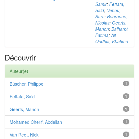
Samir
;
Fettata,
Said
;
Dehou,
Sara
;
Bebronne,
Nicolas
;
Geerts,
Manon
;
Balharbi,
Fatima
;
Ait-
Oudhia, Khatima
Découvrir
Auteur(e)
Büscher, Philippe
1
Fettata, Said
1
Geerts, Manon
1
Mohamed Cherif, Abdellah
1
Van Reet, Nick
1