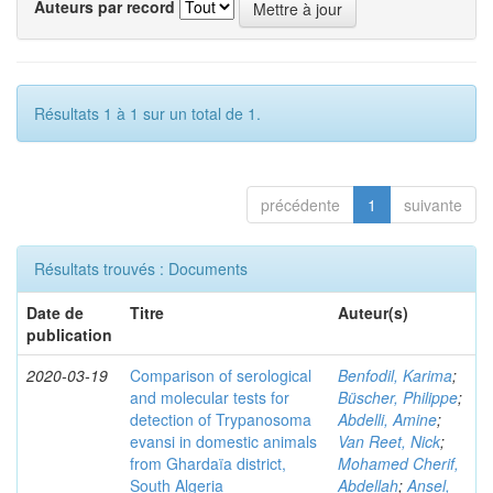
Auteurs par record
Résultats 1 à 1 sur un total de 1.
précédente
1
suivante
Résultats trouvés : Documents
Date de
Titre
Auteur(s)
publication
2020-03-19
Comparison of serological
Benfodil, Karima
;
and molecular tests for
Büscher, Philippe
;
detection of Trypanosoma
Abdelli, Amine
;
evansi in domestic animals
Van Reet, Nick
;
from Ghardaïa district,
Mohamed Cherif,
South Algeria
Abdellah
;
Ansel,