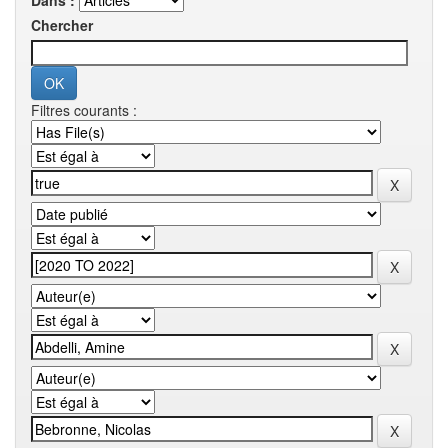
Dans :
Chercher
Filtres courants :