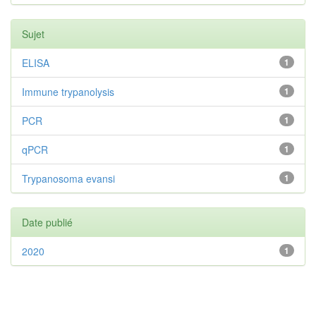
Sujet
ELISA
1
Immune trypanolysis
1
PCR
1
qPCR
1
Trypanosoma evansi
1
Date publié
2020
1