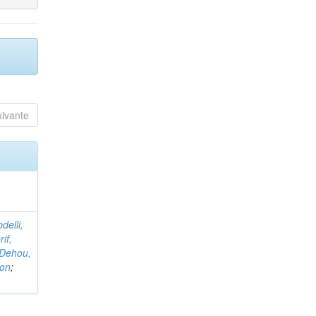
uivante
delli,
if,
Dehou,
non
;