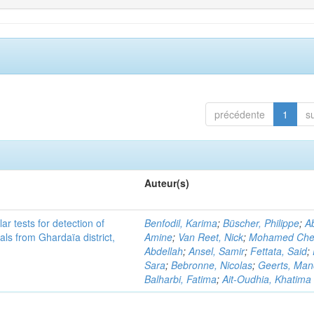
précédente
1
s
Auteur(s)
r tests for detection of
Benfodil, Karima
;
Büscher, Philippe
;
Ab
ls from Ghardaïa district,
Amine
;
Van Reet, Nick
;
Mohamed Cher
Abdellah
;
Ansel, Samir
;
Fettata, Said
;
Sara
;
Bebronne, Nicolas
;
Geerts, Ma
Balharbi, Fatima
;
Ait-Oudhia, Khatima