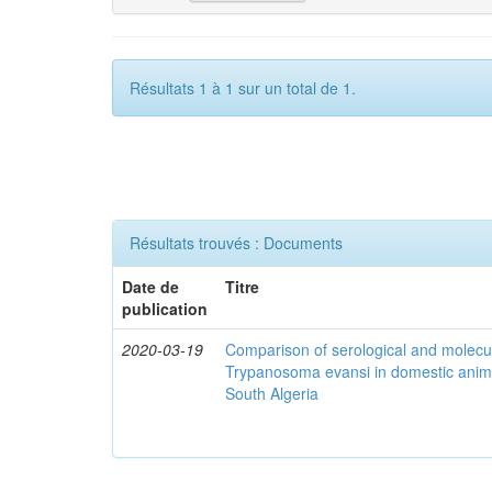
Résultats 1 à 1 sur un total de 1.
Résultats trouvés : Documents
Date de
Titre
publication
2020-03-19
Comparison of serological and molecula
Trypanosoma evansi in domestic anima
South Algeria