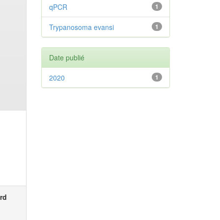
qPCR
1
Trypanosoma evansi
1
Date publié
2020
1
rd