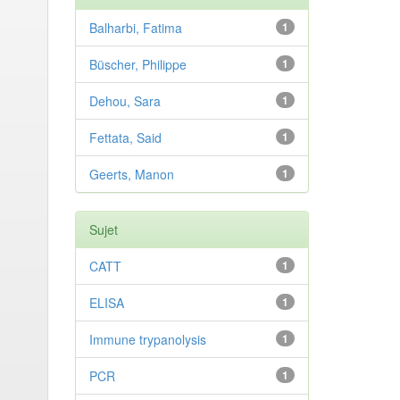
Balharbi, Fatima
1
Büscher, Philippe
1
Dehou, Sara
1
Fettata, Said
1
Geerts, Manon
1
Sujet
CATT
1
ELISA
1
Immune trypanolysis
1
PCR
1