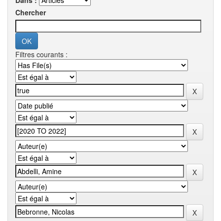
Dans :
Chercher
Filtres courants :