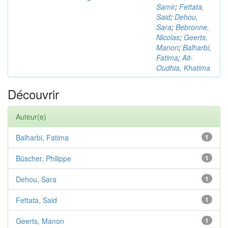
Samir
;
Fettata,
Said
;
Dehou,
Sara
;
Bebronne,
Nicolas
;
Geerts,
Manon
;
Balharbi,
Fatima
;
Ait-
Oudhia, Khatima
Découvrir
Auteur(e)
Balharbi, Fatima
1
Büscher, Philippe
1
Dehou, Sara
1
Fettata, Said
1
Geerts, Manon
1