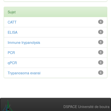
Sujet
CATT
1
ELISA
1
Immune trypanolysis
1
PCR
1
qPCR
1
Trypanosoma evansi
1
DSPACE Université de bouira