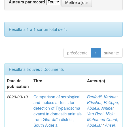
Auteurs par record
Résultats 1 à 1 sur un total de 1.
précédente
1
suivante
Résultats trouvés : Documents
Date de
Titre
Auteur(s)
publication
2020-03-19
Comparison of serological
Benfodil, Karima
;
and molecular tests for
Büscher, Philippe
;
detection of Trypanosoma
Abdelli, Amine
;
evansi in domestic animals
Van Reet, Nick
;
from Ghardaïa district,
Mohamed Cherif,
South Algeria
Abdellah
;
Ansel,