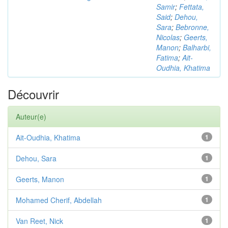
Samir
;
Fettata,
Said
;
Dehou,
Sara
;
Bebronne,
Nicolas
;
Geerts,
Manon
;
Balharbi,
Fatima
;
Ait-
Oudhia, Khatima
Découvrir
Auteur(e)
Ait-Oudhia, Khatima
1
Dehou, Sara
1
Geerts, Manon
1
Mohamed Cherif, Abdellah
1
Van Reet, Nick
1