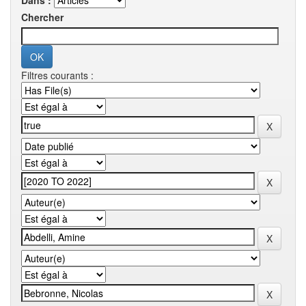
Dans :
Chercher
Filtres courants :