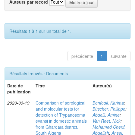
Auteurs par record
Résultats 1 à 1 sur un total de 1.
précédente
1
suivante
Résultats trouvés : Documents
Date de
Titre
Auteur(s)
publication
2020-03-19
Comparison of serological
Benfodil, Karima
;
and molecular tests for
Büscher, Philippe
;
detection of Trypanosoma
Abdelli, Amine
;
evansi in domestic animals
Van Reet, Nick
;
from Ghardaïa district,
Mohamed Cherif,
South Algeria
Abdellah
;
Ansel,