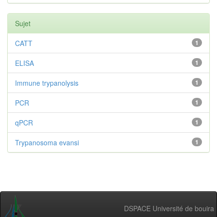
Sujet
CATT
1
ELISA
1
Immune trypanolysis
1
PCR
1
qPCR
1
Trypanosoma evansi
1
DSPACE Université de bouira